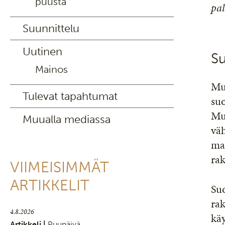
puusta
pa
Suunnittelu
Uutinen
S
Mainos
Mu
Tulevat tapahtumat
su
Mu
Muualla mediassa
vä
mas
ra
VIIMEISIMMÄT
ARTIKKELIT
Su
rak
4.8.2026
kä
Artikkeli |
Puupäivä