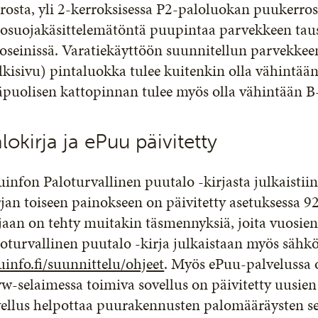
rosta, yli 2-kerroksisessa P2-paloluokan puukerros
losuojakäsittelemätöntä puupintaa parvekkeen taus
oseinissä. Varatiekäyttöön suunnitellun parvekkee
lkisivu) pintaluokka tulee kuitenkin olla vähintää
äpuolisen kattopinnan tulee myös olla vähintään B
lokirja ja ePuu päivitetty
infon Paloturvallinen puutalo -kirjasta julkaistii
jan toiseen painokseen on päivitetty asetuksessa 9
jaan on tehty muitakin täsmennyksiä, joita vuosien v
oturvallinen puutalo -kirja julkaistaan myös sähkö
info.fi/suunnittelu/ohjeet
. Myös ePuu-palvelussa o
-selaimessa toimiva sovellus on päivitetty uusie
vellus helpottaa puurakennusten palomääräysten se