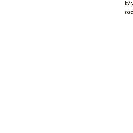
käy
oso