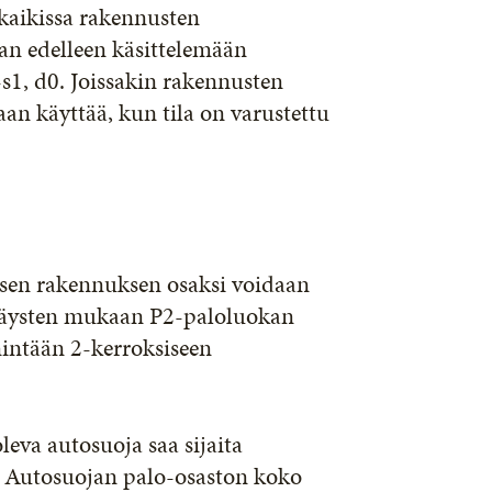
 kaikissa rakennusten
aan edelleen käsittelemään
-s1, d0. Joissakin rakennusten
an käyttää, kun tila on varustettu
sen rakennuksen osaksi voidaan
äräysten mukaan P2-paloluokan
nintään 2-kerroksiseen
eva autosuoja saa sijaita
a. Autosuojan palo-osaston koko