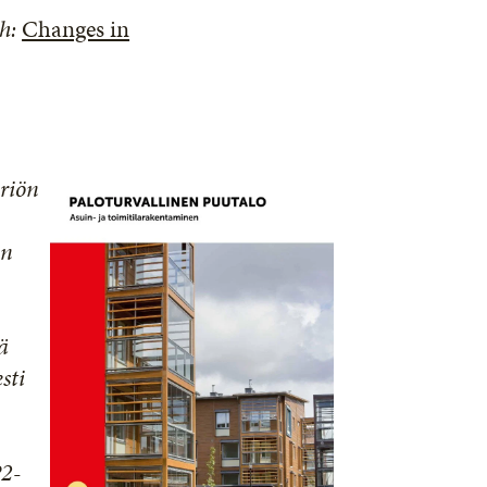
sh
:
Changes in
riön
en
n
ä
sti
P2-