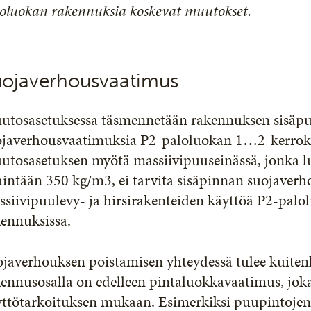
loluokan rakennuksia koskevat muutokset.
uojaverhousvaatimus
utosasetuksessa täsmennetään rakennuksen sisäpuol
ojaverhousvaatimuksia P2-paloluokan 1…2-kerroksi
utosasetuksen myötä massiivipuuseinässä, jonka lu
hintään 350 kg/m3, ei tarvita sisäpinnan suojaver
siivipuulevy- ja hirsirakenteiden käyttöä P2-pal
kennuksissa.
ojaverhouksen poistamisen yhteydessä tulee kuiten
ennusosalla on edelleen pintaluokkavaatimus, jok
yttötarkoituksen mukaan. Esimerkiksi puupintojen