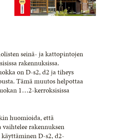
isten seinä- ja kattopintojen
sissa rakennuksissa.
okka on D-s2, d2 ja tiheys
housta. Tämä muutos helpottaa
oluokan 1…2-kerroksisissa
kin huomioida, että
a vaihtelee rakennuksen
 käyttäminen D-s2, d2-