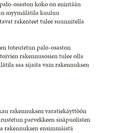
 palo-osaston koko on enintään
2:n myymälätila kuuluu
at rakenteet tulee suunnitella
en toteutetun palo-osaston
toivien rakennusosien tulee olla
ätila saa sijaita vain rakennuksen
kan rakennuksen varatiekäyttöön
arustetun parvekkeen sisäpuolisten
tta rakennuksen ensimmäistä