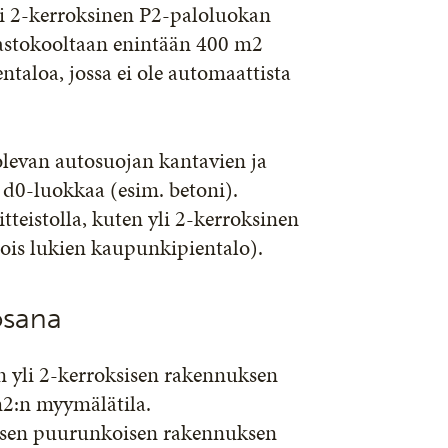
li 2-kerroksinen P2-paloluokan
osastokooltaan enintään 400 m2
taloa, jossa ei ole automaattista
levan autosuojan kantavien ja
 d0-luokkaa (esim. betoni).
teistolla, kuten yli 2-kerroksinen
is lukien kaupunkipientalo).
osana
yli 2-kerroksisen rakennuksen
m2:n myymälätila.
isen puurunkoisen rakennuksen