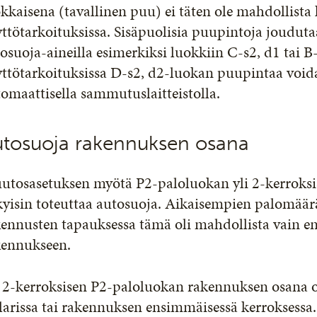
kkaisena (tavallinen puu) ei täten ole mahdollista
ttötarkoituksissa. Sisäpuolisia puupintoja joudut
osuoja-aineilla esimerkiksi luokkiin C-s2, d1 tai B
ttötarkoituksissa D-s2, d2-luokan puupintaa voida
omaattisella sammutuslaitteistolla.
utosuoja rakennuksen osana
utosasetuksen myötä P2-paloluokan yli 2-kerroksi
kyisin toteuttaa autosuoja. Aikaisempien palomä
ennusten tapauksessa tämä oli mahdollista vain e
kennukseen.
 2-kerroksisen P2-paloluokan rakennuksen osana ol
larissa tai rakennuksen ensimmäisessä kerroksess