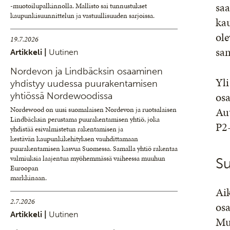
saa
-muotoilupalkinnolla. Mallisto sai tunnustukset
kaupunkisuunnittelun ja vastuullisuuden sarjoissa.
kau
ole
19.7.2026
sa
Artikkeli |
Uutinen
Nordevon ja Lindbäcksin osaaminen
Yl
yhdistyy uudessa puurakentamisen
osa
yhtiössä Nordewoodissa
Aut
Nordewood on uusi suomalaisen Nordevon ja ruotsalaisen
Lindbäcksin perustama puurakentamisen yhtiö, joka
P2
yhdistää esivalmistetun rakentamisen ja
kestävän kaupunkikehityksen vauhdittamaan
puurakentamisen kasvua Suomessa. Samalla yhtiö rakentaa
valmiuksia laajentua myöhemmässä vaiheessa muuhun
S
Euroopan
markkinaan.
Ai
2.7.2026
osa
Artikkeli |
Uutinen
Mu