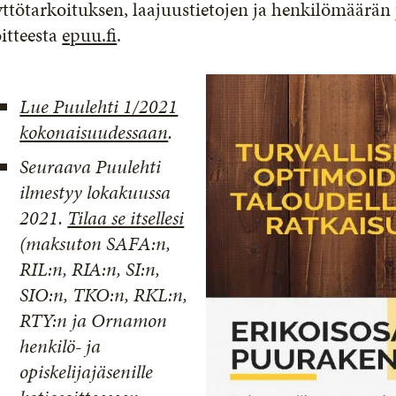
ttötarkoituksen, laajuustietojen ja henkilömäärän 
itteesta
epuu.fi
.
Lue Puulehti 1/2021
kokonaisuudessaan
.
Seuraava Puulehti
ilmestyy lokakuussa
2021.
Tilaa se itsellesi
(maksuton SAFA:n,
RIL:n, RIA:n, SI:n,
SIO:n, TKO:n, RKL:n,
RTY:n ja Ornamon
henkilö- ja
opiskelijajäsenille