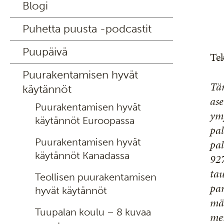
Blogi
Puhetta puusta -podcastit
Puupäivä
Tek
Puurakentamisen hyvät
Tä
käytännöt
ase
Puurakentamisen hyvät
ym
käytännöt Euroopassa
pal
Puurakentamisen hyvät
pal
käytännöt Kanadassa
927
tau
Teollisen puurakentamisen
par
hyvät käytännöt
mä
Tuupalan koulu – 8 kuvaa
me