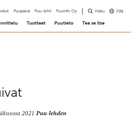
Haku
velut
Puupäivä
Puu-lehti
Puuinfo Oy
FIN
nnittelu
Tuotteet
Puutieto
Tee se itse
ivat
esäkuussa 2021
Puu-lehde
n