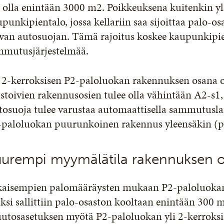
 olla enintään 3000 m2. Poikkeuksena kuitenkin y
punkipientalo, jossa kellariin saa sijoittaa palo-
van autosuojan. Tämä rajoitus koskee kaupunkipien
mmutusjärjestelmää.
i 2-kerroksisen P2-paloluokan rakennuksen osana o
stoivien rakennusosien tulee olla vähintään A2-s1,
osuoja tulee varustaa automaattisella sammutuslait
-paloluokan puurunkoinen rakennus yleensäkin (po
uurempi myymälätila rakennuksen 
kaisempien palomääräysten mukaan P2-paloluokan 
ksi sallittiin palo-osaston kooltaan enintään 300 
utosasetuksen myötä P2-paloluokan yli 2-kerroks