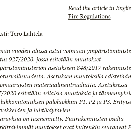
Read the article in
Engli
Fire Regulations
sti: Tero Lahtela
män vuoden alussa astui voimaan ympäristöministe
tus 927/2020, jossa esitetään muutokset
päristöministeriön asetukseen 848/2017 rakennust
oturvallisuudesta. Asetuksen muutoksilla edistetää
omääräysten materiaalineutraaliutta. Asetuksessa
/2020 esitetään erilaisia muutoksia ja täsmennyksi
lukkomitoituksen paloluokkiin P1, P2 ja P3. Erityise
vekkeiden ja luhtikäytävien
äräyksiä on täsmennetty. Puurakennusten osalta
rkittävimmät muutokset ovat kuitenkin seuraavat 