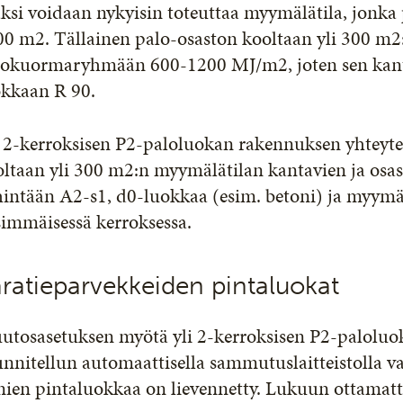
ksi voidaan nykyisin toteuttaa myymälätila, jonka
00 m2. Tällainen palo-osaston kooltaan yli 300 m
lokuormaryhmään 600-1200 MJ/m2, joten sen kantav
okkaan R 90.
i 2-kerroksisen P2-paloluokan rakennuksen yhteyte
ltaan yli 300 m2:n myymälätilan kantavien ja osas
intään A2-s1, d0-luokkaa (esim. betoni) ja myymäl
simmäisessä kerroksessa.
ratieparvekkeiden pintaluokat
utosasetuksen myötä yli 2-kerroksisen P2-paloluo
nnitellun automaattisella sammutuslaitteistolla v
inien pintaluokkaa on lievennetty. Lukuun ottama