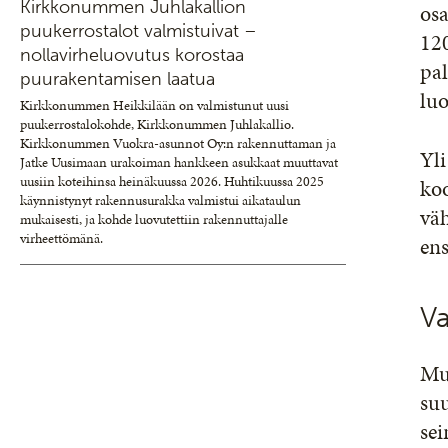
Kirkkonummen Juhlakallion
osa
puukerrostalot valmistuivat –
12
nollavirheluovutus korostaa
pa
puurakentamisen laatua
lu
Kirkkonummen Heikkilään on valmistunut uusi
puukerrostalokohde, Kirkkonummen Juhlakallio.
Kirkkonummen Vuokra-asunnot Oy:n rakennuttaman ja
Yl
Jatke Uusimaan urakoiman hankkeen asukkaat muuttavat
uusiin koteihinsa heinäkuussa 2026. Huhtikuussa 2025
koo
käynnistynyt rakennusurakka valmistui aikataulun
väh
mukaisesti, ja kohde luovutettiin rakennuttajalle
virheettömänä.
en
Va
Mu
suu
se