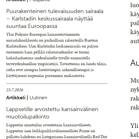
luo
Puurakenteinen tulevaisuuden sairaala
käy
– Karlstadin keskussairaala näyttää
pal
suuntaa Euroopassa
käy
Yksi Pohjois-Euroopan kiinnostavimmista
aut
sairaalahankkeista on parhaillaan rakenteilla Ruotsin
Karlstadissa. Uusi Karlstadin keskussairaala on paljon
enemmän kuin pelkkä rakennushanke: se toimii
kokeilualustana uudenlaiselle tavalle suunnitella
A
terveydenhuollon ympäristöjä. Tavoitteena on luoda tiloja,
jotka ovat aiempaa kestävämpiä, inhimillisempiä ja
käyttäjiensä tarpeisiin paremmin mukautuvia.
Mu
ny
23.7.2026
rak
Artikkeli |
Uutinen
ra
Lappsetille arvostettu kansainvälinen
muotoilupalkinto
Yli
Lappsetin muotoilua arvostetaan kansainvälisesti.
Lappsetin uusi leikkipaikkavälinemallisto Prime on
kel
palkittu kahdessa eri kategoriassa kansainvälisellä Red Dot