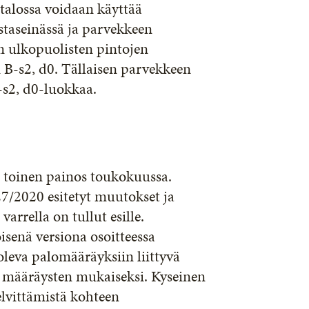
talossa voidaan käyttää
taseinässä ja parvekkeen
n ulkopuolisten pintojen
n B-s2, d0. Tällaisen parvekkeen
-s2, d0-luokkaa.
n toinen painos toukokuussa.
27/2020 esitetyt muutokset ja
arrella on tullut esille.
isenä versiona osoitteessa
leva palomääräyksiin liittyvä
n määräysten mukaiseksi. Kyseinen
lvittämistä kohteen