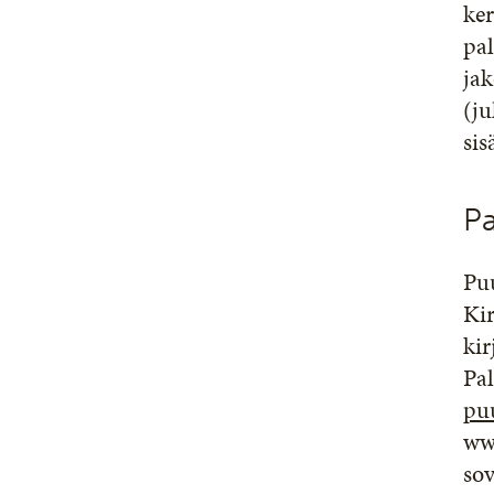
ker
pa
jak
(ju
sis
Pa
Puu
Kir
kir
Pal
puu
www
so