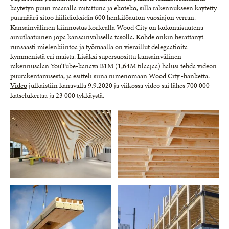
käytetyn puun määrällä mitattuna ja ekoteko, sillä rakennukseen käytetty
puumäärä sitoo hiilidioksidia 600 henkilöauton vuosiajon verran.
Kansainvälinen kiinnostus korkealla Wood City on kokonaisuutena
ainutlaatuinen jopa kansainvälisellä tasolla. Kohde onkin herättänyt
runsaasti mielenkiintoa ja työmaalla on vieraillut delegaatioita
kymmenistä eri maista. Lisäksi supersuosittu kansainvälinen
rakennusalan YouTube-kanava B1M (1,64M tilaajaa) halusi tehdä videon
puurakentamisesta, ja esitteli siinä nimenomaan Wood City -hanketta.
Video
julkaistiin kanavalla 9.9.2020 ja viikossa video sai lähes 700 000
katselukertaa ja 23 000 tykkäystä.