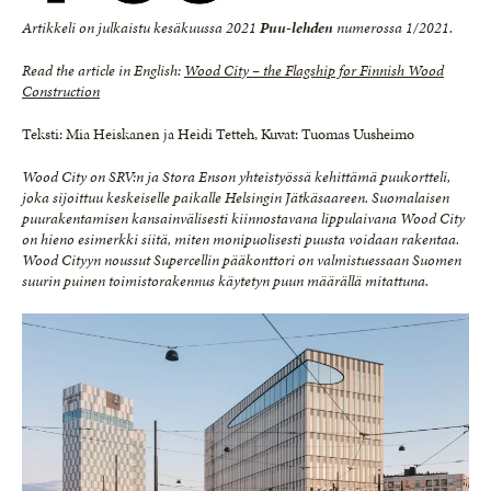
Artikkeli on julkaistu kesäkuussa 2021
Puu-lehde
n
numerossa 1/2021.
Read the article in English:
Wood City – the Flagship for Finnish Wood
Construction
Teksti: Mia Heiskanen ja Heidi Tetteh, Kuvat: Tuomas Uusheimo
Wood City on SRV:n ja Stora Enson yhteistyössä kehittämä puukortteli,
joka sijoittuu keskeiselle paikalle Helsingin Jätkäsaareen. Suomalaisen
puurakentamisen kansainvälisesti kiinnostavana lippulaivana Wood City
on hieno esimerkki siitä, miten monipuolisesti puusta voidaan rakentaa.
Wood Cityyn noussut Supercellin pääkonttori on valmistuessaan Suomen
suurin puinen toimistorakennus käytetyn puun määrällä mitattuna.