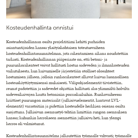
Kosteudenhallinta onnistui
Kosteudenhallinnan osalta projektitiimi kehitti parhaiden
asiantuntijoiden kanssa yksityiskohtaisen toteutusvaiheen
kosteudenhallintasuunnitelman, jota rakentamisen aikana noudatettiin
tarkasti. Kosteudenhallinnan pääperiaate on, että betoni- ja
puurunkorakenteet voivat hallitusti kostua sadeveden ja ilmankosteuden
vaikutuksesta, kun kuivumiselle järjestetään otolliset olosuhteet
kostumisen jälkeen, jolloin runkorakenteet alkavat kuivua luonnollisen
kosteuskäyttäytymisensä mukaisesti. Välipohjaelementit tiivistettiin,
reunat padotettiin ja sadevedet ohjattiin hallitusti alas ylimmältä holvilta
sadevesikaivojen kautta betonisiin porraskuiluihin. Runkovaiheessa
kriittiset puurungon materiaalit (julkisivuelementit, kantavat LVL-
elementit) varastoitiin ja pidettiin kosteudelle herkkien osiensa osalta
suojattuna. Julkisivun asennustyö tehtiin limittäin rungon asennuksen
kanssa; kuhunkin kerrokseen asennettiin julkisivu heti, kun ylempi
kerros oli valmistunut.
Kosteudenhallintasuunnitelma jalkautettiin työmaalle vahvasti; työmaalle