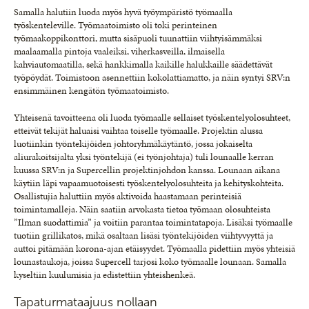
Samalla halutiin luoda myös hyvä työympäristö työmaalla
työskenteleville. Työmaatoimisto oli toki perinteinen
työmaakoppikonttori, mutta sisäpuoli tuunattiin viihtyisämmäksi
maalaamalla pintoja vaaleiksi, viherkasveilla, ilmaisella
kahviautomaatilla, sekä hankkimalla kaikille halukkaille säädettävät
työpöydät. Toimistoon asennettiin kokolattiamatto, ja näin syntyi SRV:n
ensimmäinen kengätön työmaatoimisto.
Yhteisenä tavoitteena oli luoda työmaalle sellaiset työskentelyolosuhteet,
etteivät tekijät haluaisi vaihtaa toiselle työmaalle. Projektin alussa
luotiinkin työntekijöiden johtoryhmäkäytäntö, jossa jokaiselta
aliurakoitsijalta yksi työntekijä (ei työnjohtaja) tuli lounaalle kerran
kuussa SRV:n ja Supercellin projektinjohdon kanssa. Lounaan aikana
käytiin läpi vapaamuotoisesti työskentelyolosuhteita ja kehityskohteita.
Osallistujia haluttiin myös aktivoida haastamaan perinteisiä
toimintamalleja. Näin saatiin arvokasta tietoa työmaan olosuhteista
”Ilman suodattimia” ja voitiin parantaa toimintatapoja. Lisäksi työmaalle
tuotiin grillikatos, mikä osaltaan lisäsi työntekijöiden viihtyvyyttä ja
auttoi pitämään korona-ajan etäisyydet. Työmaalla pidettiin myös yhteisiä
lounastaukoja, joissa Supercell tarjosi koko työmaalle lounaan. Samalla
kyseltiin kuulumisia ja edistettiin yhteishenkeä.
Tapaturmataajuus nollaan