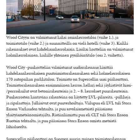
Wood Cityyn on valmistunut kaksi asuinkerrostaloa (vaihe 1.), ja
toimistotalo (vaihe 2.) ja suunnitteilla on vielä hotelli (vaihe 3). Kaikki
rakennukset ovat kahdeksankerroksisia. Lisäksi kortteliin on valmistunut
kolmikerroksinen, kaikille yhteinen pysäköintitalo (osa 2. vaihetta).
Wood City -puukortteliin valmistunut uudisrakennus käsittää
kahdeksankerroksisen puutoimistorakennuksen sekä kolmekerroksisen
170 autopaikan parkkitalon. Toimisto on Supercellin uusi pääkonttori.
Toimistorakennuksen ensimmäinen kerros, kellari sekä jäykistävät hissi-
/porraskuilut ovat betonirakenteisia ja 2. – 8. kerrokset puurakenteisia.
Puukerrosten kantavina rakenteina on käytetty LVL-pilareita, -palkkeja
ja ripalaattoja. Julkisivut ovat puuverhoiltuja. Viilupuu eli LVL tuli Stora
Enson Varkauden tehtaalta, ja puu savolaismetsistä pääasiassa
yksityismetsänomistajilta. Ristiinliimattu puu eli CLT tuli Stora Enson
Ruotsin tehtaalta, ja puu pääasiassa Stora Enson omista metsistä
lähialueelta.
Supercellin pääkonttori on Suomen suurin puinen toimistorakennus