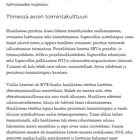
tulevaisuuden tarpeisiin.
Ytimessä avoin toimintakulttuuri
Hankkeessa pyrittiin alusta lähtien työntekijöiden osallistamiseen,
avoimeen kulttuuriin sekä tiimiytymiseen. Supercellin ajattelutapaa, jossa
tiimit jakavat tietoa ja oppeja toisilleen avoimesti, pyrittiin tietoisesti
jalkauttamaan toimintaan. Projektitiimi koostui SRV:n projekti- ja
työmaajohdosta, AOA:n projektiarkkitehdistä, Supercellin edustajista
sekä Supercellin palkkaaman HTJ:n rakennuttajaorganisaation jäsenistä.
Tiimissä oli halu tehdä asiat oikein, suunnitellusti, hyvin johdetusti ja
perinteisiä toimintatapoja haastaen.
Vaikka kyseessä oli KVR-hanke, hankkeessa otettiin käyttöön
yhteistoiminnallisia menetelmiä. Kohde on osoitus siitä, ettei
yhteistoiminnallisuus siis aina vaadi allianssia. Hankkeen edetessä
rakennusvaiheeseen, tilaaja oli vahvasti läsnä rakentamisessa.
Hankkeessa etsittiin tapoja haastaa perinteisiä toimintatapoja ja tuoda
tilaajan yrityskulttuuri osaksi työmaaprosesseja. Tämä olikin tärkeä
toimintamalli, sillä hankkeessa tuli eteen rakentamisen aikana
lukematon määrä muutoksia ja jopa aivan uusia järjestelmiä. Suurin
yksittäinen muutos oli tiimitilojen layout-muutos joulukuussa 2018, joka
pyöräytti uusiksi kaikki sisärakenteet ja käyttäjän haluamat omat