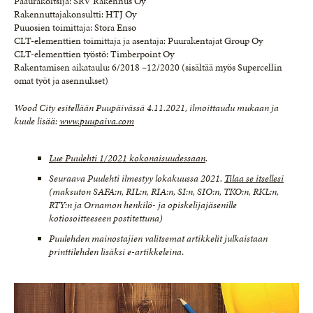
Pääurakoitsija: SRV Rakennus Oy
Rakennuttajakonsultti: HTJ Oy
Puuosien toimittaja: Stora Enso
CLT-elementtien toimittaja ja asentaja: Puurakentajat Group Oy
CLT-elementtien työstö: Timberpoint Oy
Rakentamisen aikataulu: 6/2018 –12/2020 (sisältää myös Supercellin
omat työt ja asennukset)
Wood City esitellään Puupäivässä 4.11.2021, ilmoittaudu mukaan ja
kuule lisää:
www.puupaiva.com
Lue Puulehti 1/2021 kokonaisuudessaan
.
Seuraava Puulehti ilmestyy lokakuussa 2021.
Tilaa se itsellesi
(maksuton SAFA:n, RIL:n, RIA:n, SI:n, SIO:n, TKO:n, RKL:n,
RTY:n ja Ornamon henkilö- ja opiskelijajäsenille
kotiosoitteeseen postitettuna)
Puulehden mainostajien valitsemat artikkelit julkaistaan
printtilehden lisäksi e-artikkeleina
.