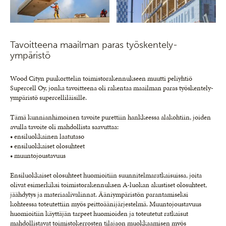
Tavoitteena maailman paras työskentely-
ympäristö
Wood Cityn puukorttelin toimistorakennukseen muutti peliyhtiö
Supercell Oy, jonka tavoitteena oli rakentaa maailman paras työskentely-
ympäristö supercelliläisille.
Tämä kunnianhimoinen tavoite purettiin hankkeessa alakohtiin, joiden
avulla tavoite oli mahdollista saavuttaa:
• ensiluokkainen laatutaso
• ensiluokkaiset olosuhteet
• muuntojoustavuus
Ensiluokkaiset olosuhteet huomioitiin suunnitelmaratkaisuissa, joita
olivat esimerkiksi toimistorakennuksen A-luokan akustiset olosuhteet,
jäähdytys ja materiaalivalinnat. Ääniympäristön parantamiseksi
kohteessa toteutettiin myös peittoäänijärjestelmä. Muuntojoustavuus
huomioitiin käyttäjän tarpeet huomioiden ja toteutetut ratkaisut
mahdollistavat toimistokerrosten tilajaon muokkaamisen myös