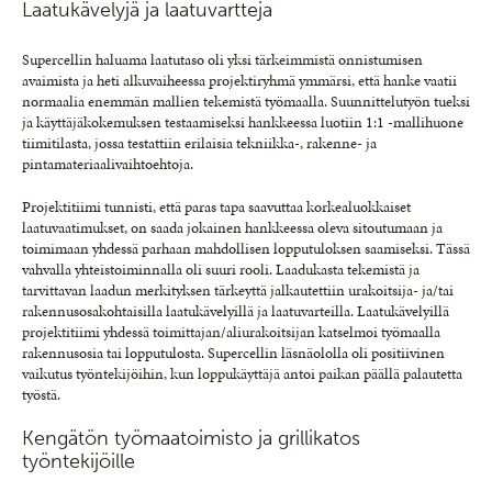
Laatukävelyjä ja laatuvartteja
Supercellin haluama laatutaso oli yksi tärkeimmistä onnistumisen
avaimista ja heti alkuvaiheessa projektiryhmä ymmärsi, että hanke vaatii
normaalia enemmän mallien tekemistä työmaalla. Suunnittelutyön tueksi
ja käyttäjäkokemuksen testaamiseksi hankkeessa luotiin 1:1 -mallihuone
tiimitilasta, jossa testattiin erilaisia tekniikka-, rakenne- ja
pintamateriaalivaihtoehtoja.
Projektitiimi tunnisti, että paras tapa saavuttaa korkealuokkaiset
laatuvaatimukset, on saada jokainen hankkeessa oleva sitoutumaan ja
toimimaan yhdessä parhaan mahdollisen lopputuloksen saamiseksi. Tässä
vahvalla yhteistoiminnalla oli suuri rooli. Laadukasta tekemistä ja
tarvittavan laadun merkityksen tärkeyttä jalkautettiin urakoitsija- ja/tai
rakennusosakohtaisilla laatukävelyillä ja laatuvarteilla. Laatukävelyillä
projektitiimi yhdessä toimittajan/aliurakoitsijan katselmoi työmaalla
rakennusosia tai lopputulosta. Supercellin läsnäololla oli positiivinen
vaikutus työntekijöihin, kun loppukäyttäjä antoi paikan päällä palautetta
työstä.
Kengätön työmaatoimisto ja grillikatos
työntekijöille