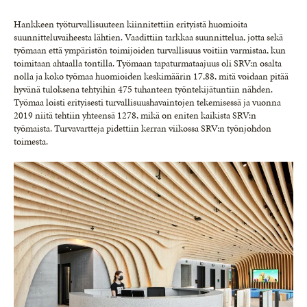
Hankkeen työturvallisuuteen kiinnitettiin erityistä huomioita
suunnitteluvaiheesta lähtien. Vaadittiin tarkkaa suunnittelua, jotta sekä
työmaan että ympäristön toimijoiden turvallisuus voitiin varmistaa, kun
toimitaan ahtaalla tontilla. Työmaan tapaturmataajuus oli SRV:n osalta
nolla ja koko työmaa huomioiden keskimäärin 17,88, mitä voidaan pitää
hyvänä tuloksena tehtyihin 475 tuhanteen työntekijätuntiin nähden.
Työmaa loisti erityisesti turvallisuushavaintojen tekemisessä ja vuonna
2019 niitä tehtiin yhteensä 1278, mikä on eniten kaikista SRV:n
työmaista. Turvavartteja pidettiin kerran viikossa SRV:n työnjohdon
toimesta.