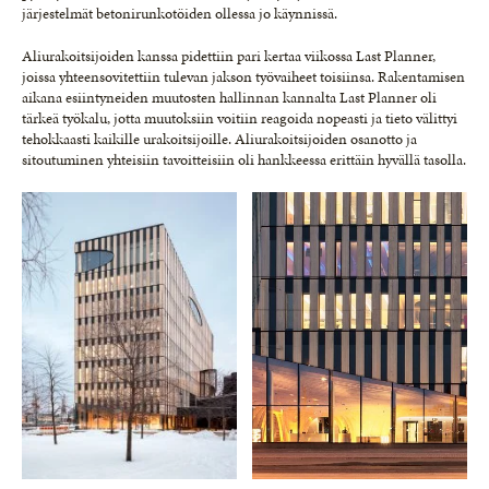
järjestelmät betonirunkotöiden ollessa jo käynnissä.
Aliurakoitsijoiden kanssa pidettiin pari kertaa viikossa Last Planner,
joissa yhteensovitettiin tulevan jakson työvaiheet toisiinsa. Rakentamisen
aikana esiintyneiden muutosten hallinnan kannalta Last Planner oli
tärkeä työkalu, jotta muutoksiin voitiin reagoida nopeasti ja tieto välittyi
tehokkaasti kaikille urakoitsijoille. Aliurakoitsijoiden osanotto ja
sitoutuminen yhteisiin tavoitteisiin oli hankkeessa erittäin hyvällä tasolla.