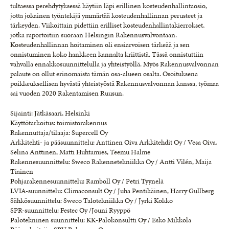
tultaessa perehdytyksessä käytiin läpi erillinen kosteudenhallintaosio,
jotta jokainen työntekijä ymmärtää kosteudenhallinnan perusteet ja
tärkeyden. Viikoittain pidettiin erilliset kosteudenhallintakierrokset,
jotka raportoitiin suoraan Helsingin Rakennusvalvontaan.
Kosteudenhallinnan hoitaminen oli ensiarvoisen tärkeää ja sen
onnistuminen koko hankkeen kannalta kriittistä. Tässä onnistuttiin
vahvalla ennakkosuunnittelulla ja yhteistyöllä. Myös Rakennusvalvonnan
palaute on ollut erinomaista tämän osa-alueen osalta. Osoituksena
poikkeuksellisen hyvästä yhteistyöstä Rakennusvalvonnan kanssa, työmaa
sai vuoden 2020 Rakentamisen Ruusun.
Sijainti: Jätkäsaari, Helsinki
Käyttötarkoitus: toimistorakennus
Rakennuttaja/tilaaja: Supercell Oy
Arkkitehti- ja pääsuunnittelu: Anttinen Oiva Arkkitehdit Oy / Vesa Oiva,
Selina Anttinen, Matti Huhtamies, Teemu Halme
Rakennesuunnittelu: Sweco Rakennetekniikka Oy / Antti Vilén, Maija
Tiainen
Pohjarakennesuunnittelu: Ramboll Oy / Petri Tyynelä
LVIA-suunnittelu: Climaconsult Oy / Juha Pentikäinen, Harry Gullberg
Sähkösuunnittelu: Sweco Talotekniikka Oy / Jyrki Kokko
SPR-suunnittelu: Festec Oy /Jouni Ryyppö
Palotekninen suunnittelu: KK-Palokonsultti Oy / Esko Mikkola