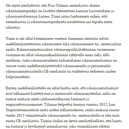
On myös merkittävää, että Puu-Talman asemakaava-alueen
rakentamistapaohje on laadittu yhteistyössä kunnan kaavoituksen ja
rakennusvalvonnan kanssa. Tämä antaa luottamusta siihen, että
asemakaavaa ja rakentamistapaohjetta noudattaen saa lopulta myös
rakentaa.
Tämä ei ole ollut kymmeneen vuoteen Suomessa itsestään selvää
uudelleenkäytettävien rakennusten eikä rakennusosien tai -materiaalien
osalta. Rakennusmateriaalien rakennuspaikkakohtainen varmennus -
vaatimus on ollut rakennushankkeisiin ryhtyville suuri riski, sillä
myöhään, vasta rakennusvaiheen tarkastuksissa rakennustarkastaja on
voinut vaatia uudelleenkäytettäviltä rakennusosilta ja perinteisiltä
rakennusmateriaaleilta CE-merkintää tai vaihtelevia todisteita niiden
kelpoisuudesta.
Eniten uudelleenkäytölle on ollut haittaa siitä, että rakennustarkastajat
ovat tulkinneet käytetyt osat ja materiaalit rakennusjätteiksi, mikä on
tuonut mukaan myös jätelainsäädännön kiemurat ja
ympäristöviranomaiset. Tilanne helpottui hieman vuonna 2022, kun
Ympäristöministeriö antoi uuden tulkintaohjeen, jonka mukaan ennen
vuotta 2013 valmistetuilta rakennusosilta tai -materiaaleilta ei tule enää
vaatia CE-merkintää. Tämän lisäksi on hyvin merkityksellistä, että kunta
on laatinut ja hyväksynyt asemakaavan, joka voimakkaasti edistää