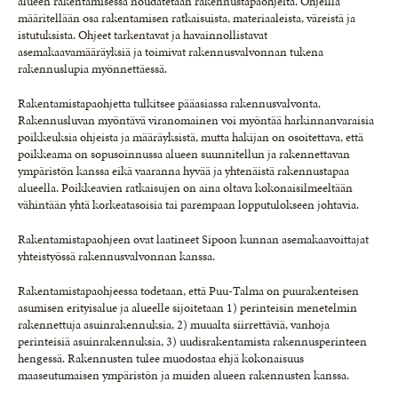
alueen rakentamisessa noudatetaan rakennustapaohjeita. Ohjeilla
määritellään osa rakentamisen ratkaisuista, materiaaleista, väreistä ja
istutuksista. Ohjeet tarkentavat ja havainnollistavat
asemakaavamääräyksiä ja toimivat rakennusvalvonnan tukena
rakennuslupia myönnettäessä.
Rakentamistapaohjetta tulkitsee pääasiassa rakennusvalvonta.
Rakennusluvan myöntävä viranomainen voi myöntää harkinnanvaraisia
poikkeuksia ohjeista ja määräyksistä, mutta hakijan on osoitettava, että
poikkeama on sopusoinnussa alueen suunnitellun ja rakennettavan
ympäristön kanssa eikä vaaranna hyvää ja yhtenäistä rakennustapaa
alueella. Poikkeavien ratkaisujen on aina oltava kokonaisilmeeltään
vähintään yhtä korkeatasoisia tai parempaan lopputulokseen johtavia.
Rakentamistapaohjeen ovat laatineet Sipoon kunnan asemakaavoittajat
yhteistyössä rakennusvalvonnan kanssa.
Rakentamistapaohjeessa todetaan, että Puu-Talma on puurakenteisen
asumisen erityisalue ja alueelle sijoitetaan 1) perinteisin menetelmin
rakennettuja asuinrakennuksia, 2) muualta siirrettäviä, vanhoja
perinteisiä asuinrakennuksia, 3) uudisrakentamista rakennusperinteen
hengessä. Rakennusten tulee muodostaa ehjä kokonaisuus
maaseutumaisen ympäristön ja muiden alueen rakennusten kanssa.