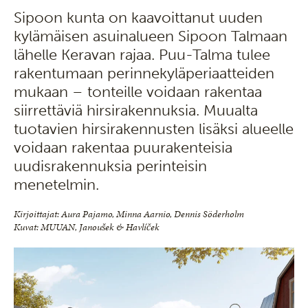
Sipoon kunta on kaavoittanut uuden
kylämäisen asuinalueen Sipoon Talmaan
lähelle Keravan rajaa. Puu-Talma tulee
rakentumaan perinnekyläperiaatteiden
mukaan – tonteille voidaan rakentaa
siirrettäviä hirsirakennuksia. Muualta
tuotavien hirsirakennusten lisäksi alueelle
voidaan rakentaa puurakenteisia
uudisrakennuksia perinteisin
menetelmin.
Kirjoittajat: Aura Pajamo, Minna Aarnio,
Dennis Söderholm
Kuvat: MUUAN, Janoušek & Havlíček