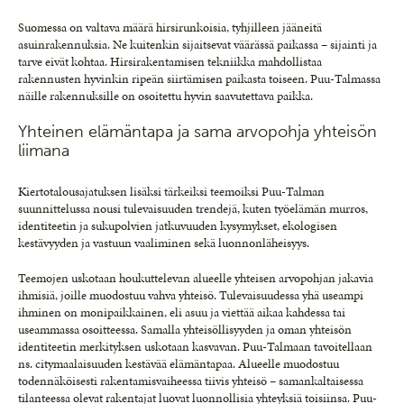
Suomessa on valtava määrä hirsirunkoisia, tyhjilleen jääneitä
asuinrakennuksia. Ne kuitenkin sijaitsevat väärässä paikassa – sijainti ja
tarve eivät kohtaa. Hirsirakentamisen tekniikka mahdollistaa
rakennusten hyvinkin ripeän siirtämisen paikasta toiseen. Puu-Talmassa
näille rakennuksille on osoitettu hyvin saavutettava paikka.
Yhteinen elämäntapa ja sama arvopohja yhteisön
liimana
Kiertotalousajatuksen lisäksi tärkeiksi teemoiksi Puu-Talman
suunnittelussa nousi tulevaisuuden trendejä, kuten työelämän murros,
identiteetin ja sukupolvien jatkuvuuden kysymykset, ekologisen
kestävyyden ja vastuun vaaliminen sekä luonnonläheisyys.
Teemojen uskotaan houkuttelevan alueelle yhteisen arvopohjan jakavia
ihmisiä, joille muodostuu vahva yhteisö. Tulevaisuudessa yhä useampi
ihminen on monipaikkainen, eli asuu ja viettää aikaa kahdessa tai
useammassa osoitteessa. Samalla yhteisöllisyyden ja oman yhteisön
identiteetin merkityksen uskotaan kasvavan. Puu-Talmaan tavoitellaan
ns. citymaalaisuuden kestävää elämäntapaa. Alueelle muodostuu
todennäköisesti rakentamisvaiheessa tiivis yhteisö – samankaltaisessa
tilanteessa olevat rakentajat luovat luonnollisia yhteyksiä toisiinsa. Puu-