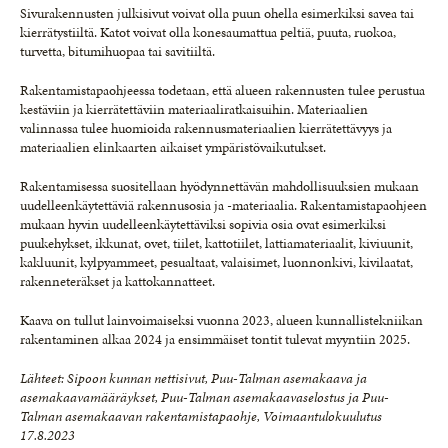
Sivurakennusten julkisivut voivat olla puun ohella esimerkiksi savea tai
kierrätystiiltä. Katot voivat olla konesaumattua peltiä, puuta, ruokoa,
turvetta, bitumihuopaa tai savitiiltä.
Rakentamistapaohjeessa todetaan, että alueen rakennusten tulee perustua
kestäviin ja kierrätettäviin materiaaliratkaisuihin. Materiaalien
valinnassa tulee huomioida rakennusmateriaalien kierrätettävyys ja
materiaalien elinkaarten aikaiset ympäristövaikutukset.
Rakentamisessa suositellaan hyödynnettävän mahdollisuuksien mukaan
uudelleenkäytettäviä rakennusosia ja -materiaalia. Rakentamistapaohjeen
mukaan hyvin uudelleenkäytettäviksi sopivia osia ovat esimerkiksi
puukehykset, ikkunat, ovet, tiilet, kattotiilet, lattiamateriaalit, kiviuunit,
kakluunit, kylpyammeet, pesualtaat, valaisimet, luonnonkivi, kivilaatat,
rakenneteräkset ja kattokannatteet.
Kaava on tullut lainvoimaiseksi vuonna 2023, alueen kunnallistekniikan
rakentaminen alkaa 2024 ja ensimmäiset tontit tulevat myyntiin 2025.
Lähteet: Sipoon kunnan nettisivut, Puu-Talman asemakaava ja
asemakaavamääräykset, Puu-Talman asemakaavaselostus ja Puu-
Talman asemakaavan rakentamistapaohje, Voimaantulokuulutus
17.8.2023