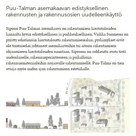
Puu-Talman asemakaavan edistyksellinen
rakennusten ja rakennusosien uudelleenkäyttö
Sipoon Puu-Talman asemakaava on rakentamisen kiertotalouden
kannalta hyvin edistyksellinen ja poikkeuksellinen. Vaikka Suomessa on
pyritty edistämään kiertotaloutta rakentamisessakin, pyrkimykset eivät
ole toistaiseksi johtaneet asemakaavoihin tai aitoon rakentamisen
ohjaamiseen kiertotalouden suuntaan. Sipoossa on rohkeutta avata tietä
uudenlaiselle, rakennusperinteeseen ja paikallisiin
rakennusmateriaaleihin nojaavalle rakentamiselle. Puu-Talma on tien
avaaja myös uuden ajan rakentamisen estetiikalle.