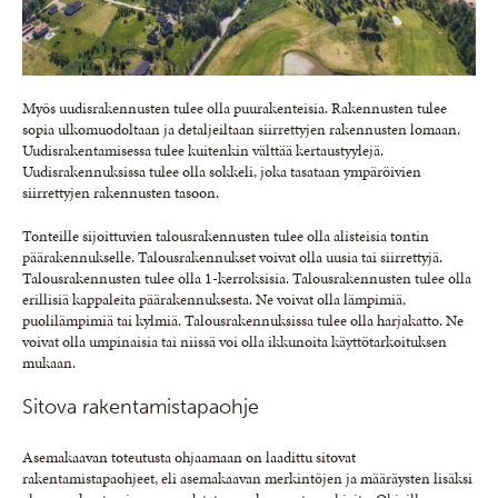
Myös uudisrakennusten tulee olla puurakenteisia. Rakennusten tulee
sopia ulkomuodoltaan ja detaljeiltaan siirrettyjen rakennusten lomaan.
Uudisrakentamisessa tulee kuitenkin välttää kertaustyylejä.
Uudisrakennuksissa tulee olla sokkeli, joka tasataan ympäröivien
siirrettyjen rakennusten tasoon.
Tonteille sijoittuvien talousrakennusten tulee olla alisteisia tontin
päärakennukselle. Talousrakennukset voivat olla uusia tai siirrettyjä.
Talousrakennusten tulee olla 1-kerroksisia. Talousrakennusten tulee olla
erillisiä kappaleita päärakennuksesta. Ne voivat olla lämpimiä,
puolilämpimiä tai kylmiä. Talousrakennuksissa tulee olla harjakatto. Ne
voivat olla umpinaisia tai niissä voi olla ikkunoita käyttötarkoituksen
mukaan.
Sitova rakentamistapaohje
Asemakaavan toteutusta ohjaamaan on laadittu sitovat
rakentamistapaohjeet, eli asemakaavan merkintöjen ja määräysten lisäksi