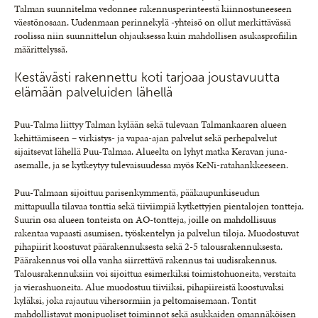
Talman suunnitelma vedonnee rakennusperinteestä kiinnostuneeseen
väestönosaan. Uudenmaan perinnekylä -yhteisö on ollut merkittävässä
roolissa niin suunnittelun ohjauksessa kuin mahdollisen asukasprofiilin
määrittelyssä.
Kestävästi rakennettu koti tarjoaa joustavuutta
elämään palveluiden lähellä
Puu-Talma liittyy Talman kylään sekä tulevaan Talmankaaren alueen
kehittämiseen – virkistys- ja vapaa-ajan palvelut sekä perhepalvelut
sijaitsevat lähellä Puu-Talmaa. Alueelta on lyhyt matka Keravan juna-
asemalle, ja se kytkeytyy tulevaisuudessa myös KeNi-ratahankkeeseen.
Puu-Talmaan sijoittuu parisenkymmentä, pääkaupunkiseudun
mittapuulla tilavaa tonttia sekä tiiviimpiä kytkettyjen pientalojen tontteja.
Suurin osa alueen tonteista on AO-tontteja, joille on mahdollisuus
rakentaa vapaasti asumisen, työskentelyn ja palvelun tiloja. Muodostuvat
pihapiirit koostuvat päärakennuksesta sekä 2-5 talousrakennuksesta.
Päärakennus voi olla vanha siirrettävä rakennus tai uudisrakennus.
Talousrakennuksiin voi sijoittua esimerkiksi toimistohuoneita, verstaita
ja vierashuoneita. Alue muodostuu tiiviiksi, pihapiireistä koostuvaksi
kyläksi, joka rajautuu vihersormiin ja peltomaisemaan. Tontit
mahdollistavat monipuoliset toiminnot sekä asukkaiden omannäköisen