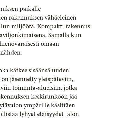
nuksen paikalle
uden rakennuksen vähäeleinen
 alun miljöötä. Kompakti rakennus
aviljonkimaisena. Samalla kun
 hienovaraisesti omaan
 nähden.
oka kätkee sisäänsä uuden
 on jäsennelty yleispäteviin,
iin toiminta-alueisiin, jotka
 rakennuksen keskirunkoon jää
y ylävalon ympärille käsittäen
listaa lyhyet etäisyydet talon