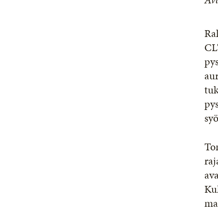
Ra
CLT
pys
aur
tuk
pys
syö
Ton
raj
av
Kul
ma