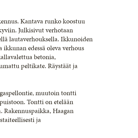
kennus. Kantava runko koostuu
kyviin. Julkisivut verhotaan
sellä lautaverhouksella. Ikkunoiden
ja ikkunan edessä oleva verhous
allavalettua betonia,
mattu peltikate. Räystäät ja
ngaspellontie, muutoin tontti
puistoon. Tontti on etelään
ta. Rakennuspaikka, Haagan
aiteellisesti ja