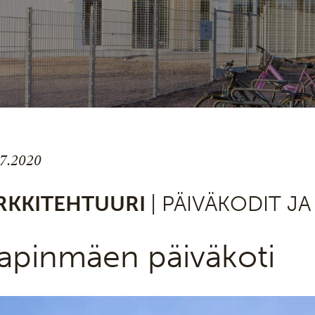
.7.2020
RKKITEHTUURI
| PÄIVÄKODIT J
apinmäen päiväkoti