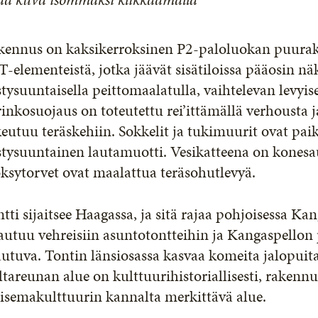
kennus on kaksikerroksinen P2-paloluokan puura
-elementeistä, jotka jäävät sisätiloissa pääosin nä
tysuuntaisella peittomaalatulla, vaihtelevan levyi
inkosuojaus on toteutettu rei’ittämällä verhousta 
eutuu teräskehiin. Sokkelit ja tukimuurit ovat paik
tysuuntainen lautamuotti. Vesikatteena on konesau
ksytorvet ovat maalattua teräsohutlevyä.
tti sijaitsee Haagassa, ja sitä rajaa pohjoisessa Ka
autuu vehreisiin asuntotontteihin ja Kangaspellon 
autuva. Tontin länsiosassa kasvaa komeita jalopui
tareunan alue on kulttuurihistoriallisesti, rakennust
isemakulttuurin kannalta merkittävä alue.