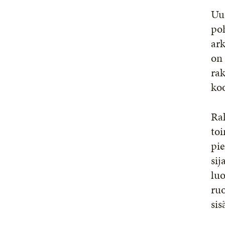
Uu
poh
ark
on
rak
ko
Ra
toi
pie
sij
luo
ruo
sis