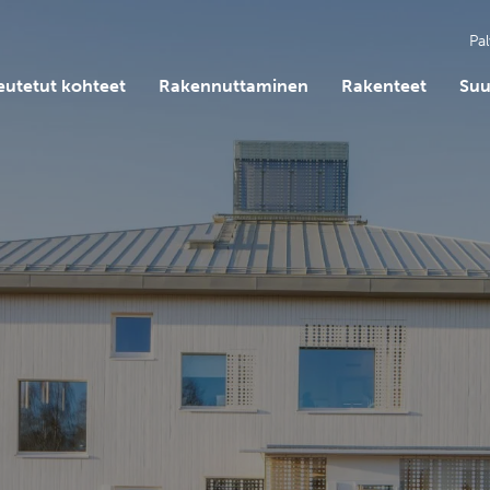
Pal
eutetut kohteet
Rakennuttaminen
Rakenteet
Suu