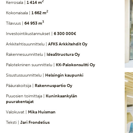
2
Kerrosala |
1 414 m
2
Kokonaisala |
1 662 m
3
Tilavuus |
64 953 m
Investointikustannukset |
6 300 000€
Arkkitehtisuunnittelu |
AFKS Arkkitehdit Oy
Rakennesuunnittelu |
IdeaStructura Oy
Palotekninen suunnittelu |
KK-Palokonsultti Oy
Sisustussuunnittelu |
Helsingin kaupunki
Pääurakoitsija |
Rakennuspartio Oy
Puuosien toimittaja |
Kuninkaankylän
puurakentajat
Valokuvat |
Mika Huisman
Teksti |
Jari Frondelius