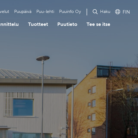
Haku
velut
Puupäivä
Puu-lehti
Puuinfo Oy
FIN
nnittelu
Tuotteet
Puutieto
Tee se itse