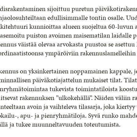
disrakentaminen sijoittuu puretun päiväkotiraken
jaolosuhteiltaan edullisimmalle tontin osalle. U
kitehtuuri kunnioittaa alueen suojeltua 60-luvun
 asemoitu puiston avoimen maisematilan laidalle p
ennus väistää olevaa arvokasta puustoa se asettuu
ordinaatistoonsa ympäröiviin rakennuslamelleihin
kennus on yksinkertainen noppamainen kappale, j
minnallisen päiväkotiajattelun mukaiset tilat. Tilat
nryhmätoimintaa tukevista toimintatiloista koostuv
aitsevat rakennuksen ”ulkokehällä”. Näiden väliin
nteeltaan avoin ja vaihteleva tilasarja, joka kierty
kailu-, apu- ja pienryhmätiloja. Syvä runko mahdol
ällä ja tukee muunneltavuuden toteutumista.