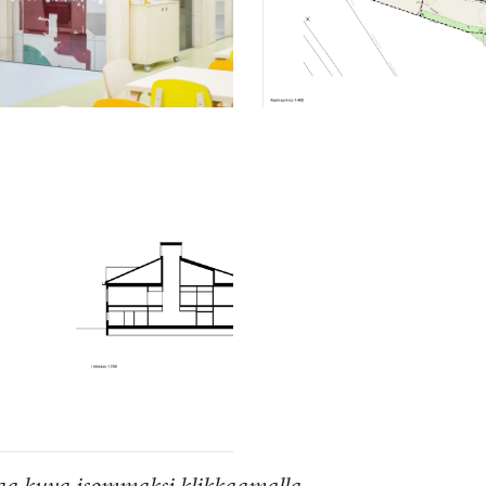
aa kuva isommaksi klikkaamalla