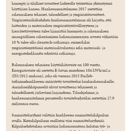
konsepti ja tilalliset tavoitteet kohteelle työstettiin yhteistyössä
käyttäjien kanssa. Hankesuunnitelmassa 2017 asetettiin
rakennuksen tekniset, taloudelliset ja ympäristötavoitteet.
Ympäristönäkökohdista hankesuunnitelmaan oli kirjattu, että
laitteiden ja materiaalien ympäristöystävällisyyteen ja
kierrätettävyyteen tulee kiinnittää huomiota ja rakennuksen
maanpäällisen rakentamisen kokonaismenojen arvosta vähintään
10 % tulee olla cleantech-ratkaisuja, esimerkiksi
ympäristömyötäisiä materiaalivalintoja sekä materiaali- ja
energiatehokkuutta edistäviä ratkaisuja.
Rakennuksen tekninen käyttöikätavoite on 100 vuotta.
Energiatavoite oli asetettu E-luvun muodossa 104 kWh/m2,a
(D3/2012 mukaan), joka oli vuonna 2015 FinZeb-
tutkimushankkeessa määritetty tavoitteeksi koulurakennuksille.
Aurinkosähköpaneelit olivat tavoitteena teknisesti ja
taloudellisesti järkevässä laajuudessa. Tilaohjelman ja
hankesuunnitelman perusteella tavoitebudjetiksi asetettiin 27,9
miljoonaa euroa.
Suunnitteluryhmä valittiin hankkeessa suunnittelukilpailun
avulla. Kutsukilpailuun osallistui viisi suunnitteluryhmää.
Kilpailuehdotuksia arvioitiin kokonaisuutena halutun työ- ja