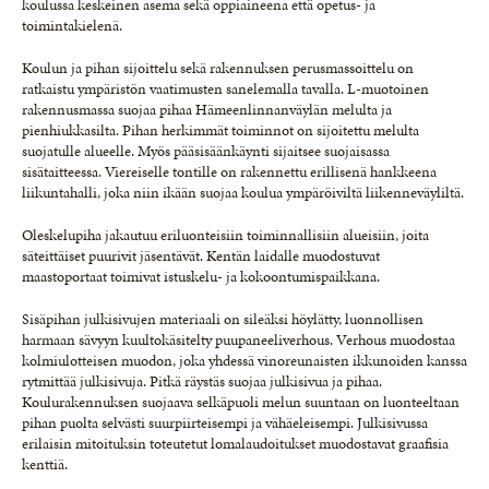
koulussa keskeinen asema sekä oppiaineena että opetus- ja
toimintakielenä.
Koulun ja pihan sijoittelu sekä rakennuksen perusmassoittelu on
ratkaistu ympäristön vaatimusten sanelemalla tavalla. L-muotoinen
rakennusmassa suojaa pihaa Hämeenlinnanväylän melulta ja
pienhiukkasilta. Pihan herkimmät toiminnot on sijoitettu melulta
suojatulle alueelle. Myös pääsisäänkäynti sijaitsee suojaisassa
sisätaitteessa. Viereiselle tontille on rakennettu erillisenä hankkeena
liikuntahalli, joka niin ikään suojaa koulua ympäröiviltä liikenneväyliltä.
Oleskelupiha jakautuu eriluonteisiin toiminnallisiin alueisiin, joita
säteittäiset puurivit jäsentävät. Kentän laidalle muodostuvat
maastoportaat toimivat istuskelu- ja kokoontumispaikkana.
Sisäpihan julkisivujen materiaali on sileäksi höylätty, luonnollisen
harmaan sävyyn kuultokäsitelty puupaneeliverhous. Verhous muodostaa
kolmiulotteisen muodon, joka yhdessä vinoreunaisten ikkunoiden kanssa
rytmittää julkisivuja. Pitkä räystäs suojaa julkisivua ja pihaa.
Koulurakennuksen suojaava selkäpuoli melun suuntaan on luonteeltaan
pihan puolta selvästi suurpiirteisempi ja vähäeleisempi. Julkisivussa
erilaisin mitoituksin toteutetut lomalaudoitukset muodostavat graafisia
kenttiä.