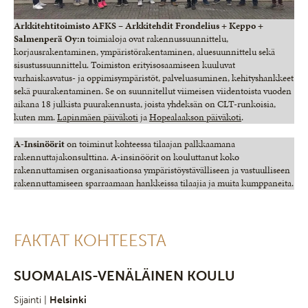
Arkkitehtitoimisto AFKS –
Arkkitehdit Frondelius + Keppo +
Salmenperä Oy:n
toimialoja ovat rakennussuunnittelu,
korjausrakentaminen, ympäristörakentaminen, aluesuunnittelu sekä
sisustussuunnittelu. Toimiston erityisosaamiseen kuuluvat
varhaiskasvatus- ja oppimisympäristöt, palveluasuminen, kehityshankkeet
sekä puurakentaminen. Se on suunnitellut viimeisen viidentoista vuoden
aikana 18 julkista puurakennusta, joista yhdeksän on CLT-runkoisia,
kuten mm.
Lapinmäen päiväkoti
ja
Hopealaakson päiväkoti
.
A-Insinöörit
on toiminut kohteessa tilaajan palkkaamana
rakennuttajakonsulttina. A-insinöörit on kouluttanut koko
rakennuttamisen organisaationsa ympäristöystävälliseen ja vastuulliseen
rakennuttamiseen sparraamaan hankkeissa tilaajia ja muita kumppaneita.
FAKTAT KOHTEESTA
SUOMALAIS-VENÄLÄINEN KOULU
Sijainti |
Helsinki