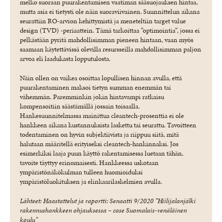
melko suoraan puurakentamisen vaatiman sääsuojauksen hintaa,
mutta asia ei tietysti ole näin suoraviivainen. Suunnittelun aikana
seurattiin RO-arvion kehittymistä ja meneteltiin target value
design (TVD) -periaattein. Tämä tarkoittaa ”optimointia”, jossa ei
pelkästään pyritä mahdollisimman pieneen hintaan, vaan myös
saamaan käytettävissä olevilla resursseilla mahdollisimman paljon
arvoa eli laadukasta lopputulosta.
Näin ollen on vaikea osoittaa lopullisen hinnan avulla, että
puurakentaminen maksoi tietyn summan enemmän tai
vähemmän. Paremminkin jokin hintavampi ratkaisu
kompensoitiin säästämällä jossain toisaalla.
Hankesuunnitelmassa mainittua cleantech-prosenttia ei ole
hankkeen aikana kustannuksista laskettu tai seurattu. Tavoitteen
todentaminen on hyvin subjektiivista ja riippuu siitä, mitä
halutaan määritellä erityiseksi cleantech-hankinnaksi. Jos
esimerkiksi laaja puun käyttö rakentamisessa luetaan tähän,
tavoite täyttyy erinomaisesti. Hankkeessa uskotaan
ympäristönäkökulman tulleen huomioiduksi
ympäristöluokituksen ja elinkaarilaskelmien avulla.
Lähteet: Haastattelut ja raportti: Senaatti 9/2020 ”Hiilijalanjälki
rakennushankkeen ohjauksessa – case Suomalais-venäläinen
koulu”