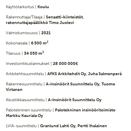
Käyttötarkoitus |
Koulu
Rakennuttaja/Tilaaja |
Senaatti-kiinteistöt,
rakennuttajapäällikkö Timo Juolevi
Valmistumisvuosi |
2021
2
Kokonaisala |
6 500 m
3
Tilavuus |
34 050 m
Investointikustannukset |
28 000 000€
Arkkitehtisuunnittelu |
AFKS Arkkitehdit Oy, Juha Salmenperä
Rakennesuunnittelu |
A-insinöörit Suunnittelu Oy, Tuomo
Virtanen
Akustiikkasuunnittelu |
A-Insinöörit Suunnittelu Oy
Palotekninen suunnittelu |
Palotekninen insinööritoimisto
Markku Kauriala Oy
LVIA-suunnittelu |
Granlund Lahti Oy, Pertti Ihalainen