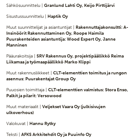
Sähkösuunnittelu |
Granlund Lahti Oy, Keijo Pirttijärvi
Sisustussuunnittelu |
Haptik Oy
Muut suunnittelijat ja asiantuntijat |
Rakennuttajakonsultti: A-
Insinöörit Rakennuttaminen Oy, Roope Haimila
Puurakenteiden asiantuntija: Wood Expert Oy, Janne
Manninen
Pääurakoitsija |
SRV Rakennus Oy, projektipäällikkö Reima
Liikamaa ja työmaapäällikkö Marko Klippi
Muut rakennusliikkeet |
CLT-elementtien toimitus ja rungon
asennus: Puurakentajat Group Oy
Puuosien toimittaja |
CLT-elementtien valmistus: Stora Enso,
Palkit ja pilarit: Versowood
Muut materiaalit |
Veljekset Vaara Oy (julkisivujen
ulkoverhous)
Valokuvat |
Hannu Rytky
Teksti |
AFKS Arkkitehdit Oy ja Puuinfo Oy