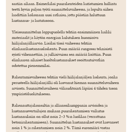
saatiin aikaan. Esimerkiksi puurakenteiden kutistumien hallinta
teetti hyvin paljon työtä suunnitteluvaiheessa, ja lopulta siihen
laadittiin kokonaan uusi ratkaisu, jotta päästiin haluttuun
kustannus- ja laatutasoon.
Yleissuunnittelun loppupuolella tehtiin ensimmäinen kaikki
materiaalit ja käytön energian kulutuksen huomioiva
hiilijalanjälkiarvio. Lisäksi tässä vaiheessa tehtiin
elinkaarikustannuslaskenta. Puun määrää rungossa teknisistä
syistä vähennettiin, ja julkisivuissa sen määrää lisättiin. Puun
elinkaaren aikaiset huoltokustannukset osoittautuivatkin
odotettua pienemmiksi.
Rakentamisvaiheessa tehtiin vielä hiilijalanjäljen laskenta, jonka
perusteella hiilijalanjälki oli kasvanut hieman suunnitteluvaiheen
arviosta. Suunnitteluvaiheen väliauditointi läpäisi 4 tähden tason
ympäristöluokituksessa.
Rakennuttajakonsultin ja allianssikumppanin arvioiden ja
kustannusvertailujen mukaan puurakentamisen vaikutus
kustannuksiin on ollut noin 2–3 %:n luokkaa (verrattuna
betonirakentamiseen). Suunnittelun kustannukset ovat kasvaneet
noin 1 % ja rakentamisen noin 2 %. Tämä euromäärä vastaa