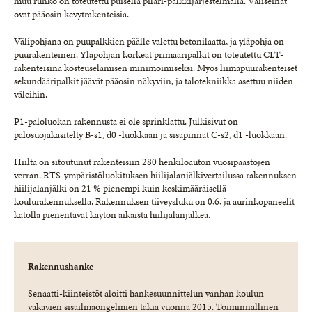
muu runko on toteutettu puisella pilari-palkkijärjestelmällä. Väliseinät
ovat pääosin kevytrakenteisia.
Välipohjana on puupalkkien päälle valettu betonilaatta, ja yläpohja on
puurakenteinen. Yläpohjan korkeat primääripalkit on toteutettu CLT-
rakenteisina kosteuselämisen minimoimiseksi. Myös liimapuurakenteiset
sekundääripalkit jäävät pääosin näkyviin, ja talotekniikka asettuu niiden
väleihin.
P1-paloluokan rakennusta ei ole sprinklattu. Julkisivut on
palosuojakäsitelty B-s1, d0 -luokkaan ja sisäpinnat C-s2, d1 -luokkaan.
Hiiltä on sitoutunut rakenteisiin 280 henkilöauton vuosipäästöjen
verran. RTS-ympäristöluokituksen hiilijalanjälkivertailussa rakennuksen
hiilijalanjälki on 21 % pienempi kuin keskimääräisellä
koulurakennuksella. Rakennuksen tiiveysluku on 0,6, ja aurinkopaneelit
katolla pienentävät käytön aikaista hiilijalanjälkeä.
Rakennushanke
Senaatti-kiinteistöt aloitti hankesuunnittelun vanhan koulun
vakavien sisäilmaongelmien takia vuonna 2015. Toiminnallinen