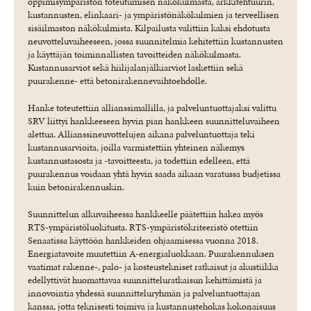
oppimisympäristön toteutumisen näkökulmasta, arkkitehtuurin,
kustannusten, elinkaari- ja ympäristönäkökulmien ja terveellisen
sisäilmaston näkökulmista. Kilpailusta valittiin kaksi ehdotusta
neuvotteluvaiheeseen, jossa suunnitelmia kehitettiin kustannusten
ja käyttäjän toiminnallisten tavoitteiden näkökulmasta.
Kustannusarviot sekä hiilijalanjälkiarviot laskettiin sekä
puurakenne- että betonirakennevaihtoehdolle.
Hanke toteutettiin allianssimallilla, ja palveluntuottajaksi valittu
SRV liittyi hankkeeseen hyvin pian hankkeen suunnitteluvaiheen
alettua. Allianssineuvottelujen aikana palveluntuottaja teki
kustannusarvioita, joilla varmistettiin yhteinen näkemys
kustannustasosta ja -tavoitteesta, ja todettiin edelleen, että
puurakennus voidaan yhtä hyvin saada aikaan varatussa budjetissa
kuin betonirakennuskin.
Suunnittelun alkuvaiheessa hankkeelle päätettiin hakea myös
RTS-ympäristöluokitusta. RTS-ympäristökriteeristö otettiin
Senaatissa käyttöön hankkeiden ohjaamisessa vuonna 2018.
Energiatavoite muutettiin A-energialuokkaan. Puurakennuksen
vaatimat rakenne-, palo- ja kosteustekniset ratkaisut ja akustiikka
edellyttivät huomattavaa suunnitteluratkaisun kehittämistä ja
innovointia yhdessä suunnitteluryhmän ja palveluntuottajan
kanssa, jotta teknisesti toimiva ja kustannustehokas kokonaisuus