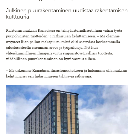
Julkinen puurakentaminen uudistaa rakentamisen
kulttuuria
Ralstonin mukaan Kanadassa on tehty historiallisesti liian vähän työtä
puupohjaisten tuotteiden ja ratkaisujen kehittämiseen. – Me olemme
myyneet liian paljon raakapuuta, mistä olisi saatavissa korkeammalla
jalostusasteella enemmän arvoa ja työpaikkoja. Nyt kun
yhteiskunnallinen ilmapiiri vaatii ympäristöystävällisiä tuotteita,
vähähiilinen puurakentaminen on hyvä vastaus siihen.
– Me uskomme Kanadassa ilmastomuutokseen ja haluamme olla mukana
kehittämässä sen hidastamiseen tähtääviä ratkaisuja.