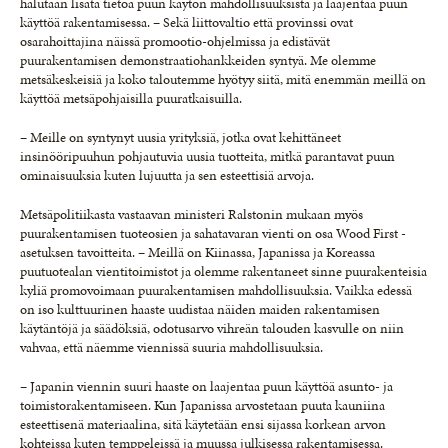
halutaan lisätä tietoa puun käytön mahdollisuuksista ja laajentaa puun
käyttöä rakentamisessa. – Sekä liittovaltio että provinssi ovat
osarahoittajina näissä promootio-ohjelmissa ja edistävät
puurakentamisen demonstraatiohankkeiden syntyä. Me olemme
metsäkeskeisiä ja koko taloutemme hyötyy siitä, mitä enemmän meillä on
käyttöä metsäpohjaisilla puuratkaisuilla.
– Meille on syntynyt uusia yrityksiä, jotka ovat kehittäneet
insinööripuuhun pohjautuvia uusia tuotteita, mitkä parantavat puun
ominaisuuksia kuten lujuutta ja sen esteettisiä arvoja.
Metsäpolitiikasta vastaavan ministeri Ralstonin mukaan myös
puurakentamisen tuoteosien ja sahatavaran vienti on osa Wood First -
asetuksen tavoitteita. – Meillä on Kiinassa, Japanissa ja Koreassa
puutuotealan vientitoimistot ja olemme rakentaneet sinne puurakenteisia
kyliä promovoimaan puurakentamisen mahdollisuuksia. Vaikka edessä
on iso kulttuurinen haaste uudistaa näiden maiden rakentamisen
käytäntöjä ja säädöksiä, odotusarvo vihreän talouden kasvulle on niin
vahvaa, että näemme viennissä suuria mahdollisuuksia.
– Japanin viennin suuri haaste on laajentaa puun käyttöä asunto- ja
toimistorakentamiseen. Kun Japanissa arvostetaan puuta kauniina
esteettisenä materiaalina, sitä käytetään ensi sijassa korkean arvon
kohteissa kuten temppeleissä ja muussa julkisessa rakentamisessa.