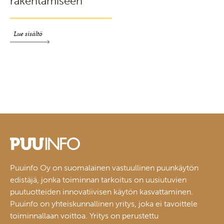
rakentamiseen
Lue sisältö
Puuinfo Oy on suomalainen vastuullinen puunkäytön
edistäjä, jonka toiminnan tarkoitus on uusiutuvien
puutuotteiden innovatiivisen käytön kasvattaminen.
Puuinfo on yhteiskunnallinen yritys, joka ei tavoittele
toiminnallaan voittoa. Yritys on perustettu