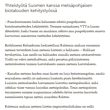
Yhteistyötä Suomen kanssa metsäpohjaisen
biotalouden kehitystyössä
– Puurakentamisen lisäksi haluamme edistää puupohjaisten
biotaloustuotteiden kehitystyötä. Teemme suomalaisen VTT:n kanssa
yhteistyötä, koska Suomi on maailman johtava maa puupohjaisten muovia
korvaavien uusiutuvien tuotteiden kehitystyössä.
Brittiläisessä Kolumbiassa keskustellaan Ralstonin mukaan enemmän
metsien terveydestä kuin metsien käytöstä ja hakkuista. – Hakkuut
hyväksytään, kun meillä on hakkuiden rinnalla metsien istutusvelvoite.
Täällä on vahva metsäkulttuuri, mikä perustuu pitkäjänteiseen
metsätalouteen taimien kasvatuksesta uusien metsien kasvatukseen.
– Kanadan metsien hoidon suuri haaste on laaja hyönteisongelma, minkä
seurauksena meillä jää miljoonia kuutioita puuta hyödyntämättä.
Laajojen metsäalueiden kuivuminen kasvattaa metsäpaloriskiä, mikä
johtikin viime vuonna laajoihin metsäpaloihin. Tosin metsäpalojen
torjumiseen saimme naapurimaan johdolta hyvän neuvon haravoida
suomalaiseen tapaan metsiä, naurahtaa Ralston.
Ralstonin mukaan metsien käytön ympäristönäkökulma on esillä