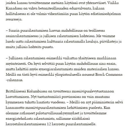
joiden kanssa tavoitteemme metsien käytössä ovat yhteneväiset. Vaikka
Kanadassa on vahva betoniteollisuuden edunvalvonta, kukaan
hallituksessa ei ole valmis vähentämään puun käytön edistämisohjelman
resursseja.
– Suurin puurakentamisen kasvun mahdollisuus on teollisessa
asuinrakentamisessa ja julkisen rakentamisen kohteissa. Me voimme
luoda uutta rakentamisen kulttuuria rakentamalla kouluja, päiväkoteja ja
muita julkisia kohteita puusta.
– Julkinen rakentamisen esimerkki vaikuttaa yksityiseen markkinaan
myönteisesti. On hyvä selvittää puun käytön mahdollisuus aina ensin,
mutta kehittää myös synergiarakentamista muiden materiaalien kanssa.
Meillä on tästä hyvä esimerkki yliopistoalueella noussut Brock Commons
-rakennus.
Brittiläisessä Kolumbiassa on tavoitteena massiivipuulevytuotannon
kasvattaminen. Nyt tuotantomäärä provinssissa on vain muutama
kymmenen tuhatta kuutiota vuodessa. – Meillä on nyt pääministerin selvä
kannanotto massiivipuurakentamisen kehittämisen puolesta. Kun
olemme ratkoneet paloturvallisuuskysymykset ja tavoittelemme
energiatehokasta rakentamista, sallimme säädöksissä
kerrostalorakentamisessa 12 kerrosta puurakentamiselle.