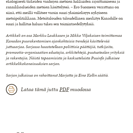
ekologisesti tärkeiden vanhojen metsien hakkuiden rajoittamisessa ja
rannikkoalueiden metsien käsittelyssä. – Ero Suomeen verrattuna on
siinä, että meillä vallitsee varsin suuri yksimielisyys nykyiseen
metsäpolitiikkaan. Metsätalouden taloudellinen merkitys Kanadalle on
suuri ja hallitus haluaa tukea sen toimintaedellytyksiä.
Artikkeli on osa Markku Laukkasen ja Mikko Viljakaisen toimittamaa
Kanadan puurakentamisen ajankohtaisia trendejä käsittelevää
juttusarjaa. Sarjassa haastatellaan poliittisia päättäjiä, tutkijoita,
promootio-organisaation edustajia, arkkitehtejä, puutuotealan yrityksiä
ja rakentajia. Näistä tapaamisista ja keskusteluista Puuinfo julkaisee
artikkelikokonaisuuksien sarjan.
Sarjan julkaisua on rahoittanut Marjatta ja Eino Kollin säätiö.
Lataa tämä juttu
PDF
muodossa