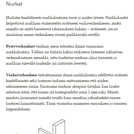
Nurkat
Harkitse huolellisesti nurkkalautojen tarve ja niiden leveys. Nurkkalaudat
helpottavat nurkkien viimeistelyä erityisesti vaakaverhouksessa, mutta
samalla ne myös korostavat rakennuksen kulmia – erityisesti, jos ne
maalataan muun verhouksen väristä poikkeavalla sävyllä.
Pystyverhoukset
voidaan usein toteuttaa ilman varsinaisia
nurkkalautoja. Tällöin on tärkeää laskea etukäteen kyseisen julkisivun
verhouslautojen menekki, jotta laudoitus voidaan jakaa tasaisesti ja
nurkkiin tuleville laudoille jää riittävästi leveyttä.
Vaakaverhouksen
toteuttaminen ilman nurkkalautoja edellyttää erityistä
huolellisuutta sekä lautojen tarkassa mittaamisessa että niiden
sahaamisessa jiiriin. Jiirisauma saadaan ulospäin tiiviiksi, kun laudat
sahataan siten, että sauma jää taustapuolelta noin 2 mm auki. Muista
maalata jiirisaumat samalla tavalla kuin muutkin jatkoskohdat ennen
lautojen kiinnittämistä. Tämä varmistaa saumojen suojauksen ja tasaisen
lopputuloksen.