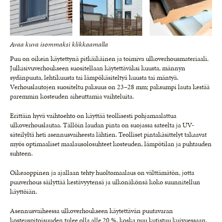
Avaa kuva isommaksi klikkaamalla
Puu on oikein käytettynä pitkäikäinen ja toimiva ulkoverhousmateriaali.
Julkisivuverhoukseen suositellaan käytettäväksi kuusta, männyn
sydänpuuta, lehtikuusta tai lämpökäsiteltyä kuusta tai mäntyä.
Verhouslautojen suositeltu paksuus on 23–28 mm; paksumpi lauta kestää
paremmin kosteuden aiheuttamia vaihteluita.
Erittäin hyvä vaihtoehto on käyttää teollisesti pohjamaalattua
ulkoverhouslautaa. Tällöin laudan pinta on suojassa sateelta ja UV-
säteilyltä heti asennusvaiheesta lähtien. Teolliset pintakäsittelyt takaavat
myös optimaaliset maalausolosuhteet kosteuden, lämpötilan ja puhtauden
suhteen.
Oikeaoppinen ja ajallaan tehty huoltomaalaus on välttämätön, jotta
puuverhous säilyttää kestävyytensä ja ulkonäkönsä koko suunnitellun
käyttöiän.
Asennusvaiheessa ulkoverhoukseen käytettävän puutavaran
kosteuspitoisuuden tulee olla alle 20 %, koska puu kutistuu kuivuessaan.