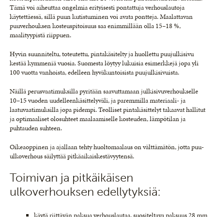
Tämä voi aiheuttaa ongelmia erityisesti pontattuja verhouslautoja
käytettäessä, sillä puun kutistuminen voi avata pontteja. Maalattavan
puuverhouksen kosteuspitoisuus saa enimmillään olla 15–18 %,
maalityypistä riippuen.
Hyvin suunniteltu, toteutettu, pintakäsitelty ja huollettu puujulkisivu
kestää kymmeniä vuosia. Suomesta löytyy lukuisia esimerkkejä jopa yli
100 vuotta vanhoista, edelleen hyväkuntoisista puujulkisivuista.
Näillä perusvaatimuksilla pyritään saavuttamaan julkisivuverhoukselle
10–15 vuoden uudelleenkäsittelyväli, ja paremmilla materiaali- ja
laatuvaatimuksilla jopa pidempi. Teolliset pintakäsittelyt takaavat hallitut
ja optimaaliset olosuhteet maalaamiselle kosteuden, lämpötilan ja
puhtauden suhteen.
Oikeaoppinen ja ajallaan tehty huoltomaalaus on välttämätön, jotta puu-
ulkoverhous säilyttää pitkäaikaiskestävyytensä.
Toimivan ja pitkäikäisen
ulkoverhouksen edellytyksiä:
käytä riittävän paksua verhouslautaa, suositeltava paksuus 28 mm