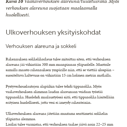
Kuva 10
Vaakaverhouksen alareuna/tuuletusrako. Myös
verhouksen alareuna suojataan maalaamalla
huolellisesti.
Ulkoverhouksen yksityiskohdat
Verhouksen alareuna ja sokkeli
Rakennuksen sokkelikorkeus tulee mitoittaa siten, että verhouksen
alareuna jää vähintään 300 mm maanpinnan yläpuolelle. Muotoile
samalla maasto rakennuksen ympärille niin, että se viettää ulospäin –
suositeltava kaltevuus on vähintään 15 cm kolmen metrin matkalla.
Pystyverhouslautojen alapäihin tulee tehdä tippanokka. Myös
vaakaverhouksen alimman laudan alareunaan voidaan työstää
tippanokka. Huolehdi maalaustyössä siitä, että tippanokka käsitellään
erityisen huolellisesti, jotta vesi ei imeydy rakenteisiin.
Ulkoverhouksen alareuna jätetään muutama senttimetri sokkelin
yläpintaa alemmas.
Lisäksi tulee varmistaa, että verhouksen taakse jäävä noin 22–25 mm