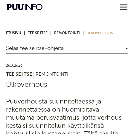
|
|
|
ETUSIVU
TEE SE ITSE
REMONTOINTI
ULKOVERHOUS
Selaa tee se itse-ohjeita
20.3.2026
TEE SE ITSE
| REMONTOINTI
Ulkoverhous
Puuverhousta suunniteltaessa ja
rakennettaessa on huomioitava
muutama perusvaatimus, jotta verhous
kestäisi suunnitellun käyttöikänsä
kohtuullisin kustannuksin. Tältä sivulta