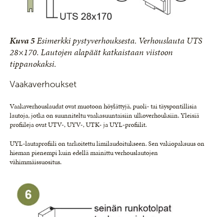
Kuva 5
Esimerkki pystyverhouksesta. Verhouslauta UTS
28×170. Lautojen alapäät katkaistaan viistoon
tippanokaksi.
Vaakaverhoukset
Vaakaverhouslaudat ovat muotoon höylättyjä, puoli- tai täyspontillisia
lautoja, jotka on suunniteltu vaakasuuntaisiin ulkoverhouksiin. Yleisiä
profiileja ovat UTV-, UYV-, UTK- ja UYL-profiilit.
UYL-lautaprofiili on tarkoitettu limilaudoitukseen. Sen vakiopaksuus on
hieman pienempi kuin edellä mainittu verhouslautojen
vähimmäissuositus.