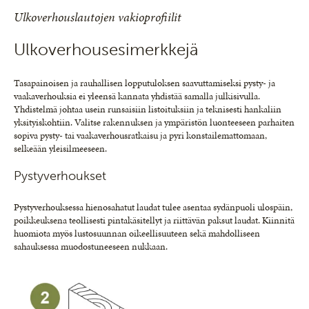
Ulkoverhouslautojen vakioprofiilit
Ulkoverhousesimerkkejä
Tasapainoisen ja rauhallisen lopputuloksen saavuttamiseksi pysty- ja
vaakaverhouksia ei yleensä kannata yhdistää samalla julkisivulla.
Yhdistelmä johtaa usein runsaisiin listoituksiin ja teknisesti hankaliin
yksityiskohtiin. Valitse rakennuksen ja ympäristön luonteeseen parhaiten
sopiva pysty- tai vaakaverhousratkaisu ja pyri konstailemattomaan,
selkeään yleisilmeeseen.
Pystyverhoukset
Pystyverhouksessa hienosahatut laudat tulee asentaa sydänpuoli ulospäin,
poikkeuksena teollisesti pintakäsitellyt ja riittävän paksut laudat. Kiinnitä
huomiota myös lustosuunnan oikeellisuuteen sekä mahdolliseen
sahauksessa muodostuneeseen nukkaan.