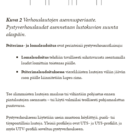
Kuva 2
Verhouslautojen asennusperiaate.
Pystyverhouslaudat asennetaan lustokuvion suunta
alaspäin.
Peiterima- ja lomalaudoitus
ovat perinteisiä pystyverhousratkaisuja:
Lomalaudoitus
tehdään tavallisesti sahatavarasta asentamalla
laudat lomittain toistensa päälle.
Peiterimalaudoituksessa
vierekkäisten lautojen väliin jäävän
raon päälle kiinnitetään kapea rima.
Tee alimmaisten lautojen maalaus tai vähintään pohjustus ennen
pintalautojen asennusta – tai käytä valmiiksi teollisesti pohjamaalattua
puutavaraa.
Pystyverhouksessa käytetään usein muotoon höylättyjä, puoli- tai
täyspontillisia lautoja. Yleisiä profiileja ovat UTS- ja UYS-profiilit, ja
myös UTV-profiili soveltuu pystyverhoukseen.