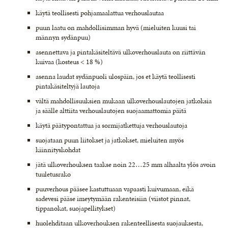
käytä teollisesti pohjamaalattua verhouslautaa
puun laatu on mahdollisimman hyvä (mieluiten kuusi tai
männyn sydänpuu)
asennettava ja pintakäsiteltävä ulkoverhouslauta on riittävän
kuivaa (kosteus < 18 %)
asenna laudat sydänpuoli ulospäin, jos et käytä teollisesti
pintakäsiteltyjä lautoja
vältä mahdollisuuksien mukaan ulkoverhouslautojen jatkoksia
ja säälle alttiita verhouslautojen suojaamattomia päitä
käytä päätypontattua ja sormijatkettuja verhouslautoja
suojataan puun liitokset ja jatkokset, mieluiten myös
kiinnityskohdat
jätä ulkoverhouksen taakse noin 22…25 mm alhaalta ylös avoin
tuuletusrako
puuverhous pääsee kastuttuaan vapaasti kuivumaan, eikä
sadevesi pääse imeytymään rakenteisiin (viistot pinnat,
tippanokat, suojapellitykset)
huolehditaan ulkoverhouksen rakenteellisesta suojauksesta,