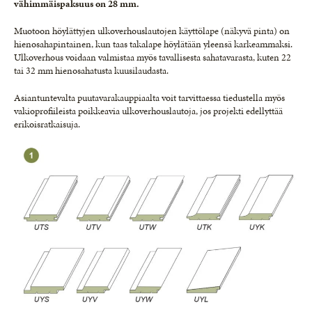
vähimmäispaksuus on 28 mm.
Muotoon höylättyjen ulkoverhouslautojen käyttölape (näkyvä pinta) on
hienosahapintainen, kun taas takalape höylätään yleensä karkeammaksi.
Ulkoverhous voidaan valmistaa myös tavallisesta sahatavarasta, kuten 22
tai 32 mm hienosahatusta kuusilaudasta.
Asiantuntevalta puutavarakauppiaalta voit tarvittaessa tiedustella myös
vakioprofiileista poikkeavia ulkoverhouslautoja, jos projekti edellyttää
erikoisratkaisuja.