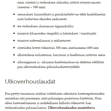
esim. räystäät ja verhouksen alalaidan riittävä etäisyys maasta
(suositus > 500 mm)
asennukset, kiinnitykset ja pintakäsittelyt on tehty huolellisestin
niitä koskevien ohjeiden mukaisesti
tee verhouksen alareunaan tippanokakka
toimivat ikkunoiden vesipellit ja listoitukset / vuorilaudat
toimivat sadevesikourut ja syöksytorvet
räystäiden leveys vähintään 300 mm, mieluummin 600 mm
ulkoverhous tarkastetaan, korjataan ja huolletaan riittävän usein
oikeaoppinen ja -aikainen huoltomaalaus on ehdoton edellytys
puu-ulkoverhouksen pitkäaikaiskestävyydelle.
Ulkoverhouslaudat
Puu pystyy tasaamaan säätilan vaihteluista aiheutuvia kosteuspitoisuuden
muutoksia sitä paremmin, mitä paksumpaa puutavaraa käytetään. Näin
ollen kosteuseläminen ja mahdollinen halkeilu vähenevät, kun
verhouslaudan paksuus kasvaa.
Ulkoverhouslaudan suositeltava