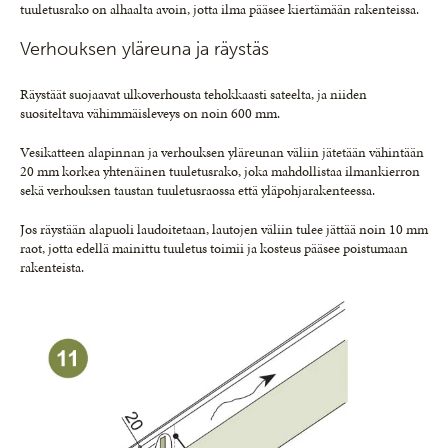
tuuletusrako on alhaalta avoin, jotta ilma pääsee kiertämään rakenteissa.
Verhouksen yläreuna ja räystäs
Räystäät suojaavat ulkoverhousta tehokkaasti sateelta, ja niiden
suositeltava vähimmäisleveys on noin 600 mm.
Vesikatteen alapinnan ja verhouksen yläreunan väliin jätetään vähintään
20 mm korkea yhtenäinen tuuletusrako, joka mahdollistaa ilmankierron
sekä verhouksen taustan tuuletusraossa että yläpohjarakenteessa.
Jos räystään alapuoli laudoitetaan, lautojen väliin tulee jättää noin 10 mm
raot, jotta edellä mainittu tuuletus toimii ja kosteus pääsee poistumaan
rakenteista.