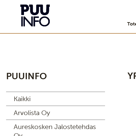
Tot
Y
PUUINFO
Kaikki
Arvolista Oy
Aureskosken Jalostetehdas
Oy