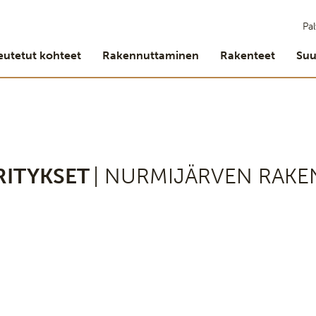
Pal
eutetut kohteet
Rakennuttaminen
Rakenteet
Suu
RITYKSET
| NURMIJÄRVEN RAKE