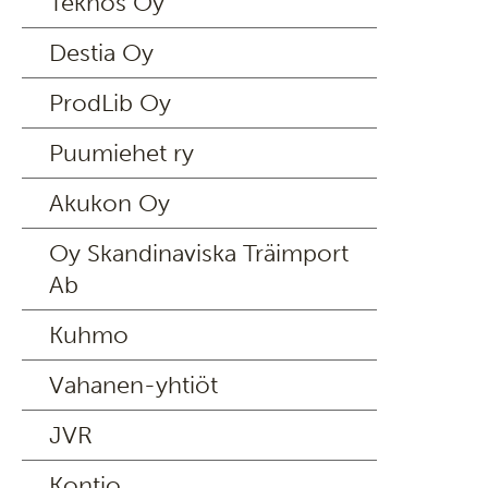
Teknos Oy
Destia Oy
ProdLib Oy
Puumiehet ry
Akukon Oy
Oy Skandinaviska Träimport
Ab
Kuhmo
Vahanen-yhtiöt
JVR
Kontio