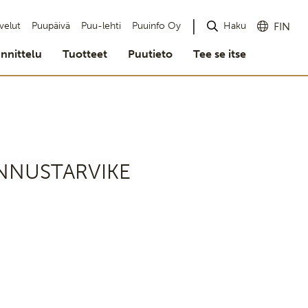
Haku
velut
Puupäivä
Puu-lehti
Puuinfo Oy
FIN
nnittelu
Tuotteet
Puutieto
Tee se itse
NNUSTARVIKE