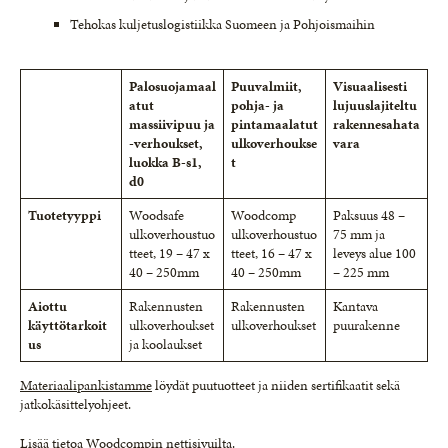
Tehokas kuljetuslogistiikka Suomeen ja Pohjoismaihin
Palosuojamaal
Puuvalmiit,
Visuaalisesti
atut
pohja- ja
lujuuslajiteltu
massiivipuu ja
pintamaalatut
rakennesahata
-verhoukset,
ulkoverhoukse
vara
luokka B-s1,
t
d0
Tuotetyyppi
Woodsafe
Woodcomp
Paksuus 48 –
ulkoverhoustuo
ulkoverhoustuo
75 mm ja
tteet, 19 – 47 x
tteet, 16 – 47 x
leveys alue 100
40 – 250mm
40 – 250mm
– 225 mm
Aiottu
Rakennusten
Rakennusten
Kantava
käyttötarkoit
ulkoverhoukset
ulkoverhoukset
puurakenne
us
ja koolaukset
Materiaalipankistamme
löydät puutuotteet ja niiden sertifikaatit sekä
jatkokäsittelyohjeet.
Lisää tietoa Woodcompin nettisivuilta.