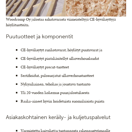
Woodcomp Oy jalostaa sahatavarasta viimeisteltyjä CE-hyväksyttyjä
höylätuotteita.
Puutuotteet ja komponentit
CE-hyväksytyt runkotavarat, höylätyt puutavarat ja
CE-hyväksytyt pintakäsitellyt ulkoverhouslaudat
CE-hyväksytyt precut-tuotteet
Sertifioidut, palosuojatut ulkoverhoustuotteet
Nykyaikainen, tehokas ja joustava tuotanto
Yli 20 vuoden kokemus puunjalostuksesta
Raaka-aineet hyvin hoidetuista suomalaisista puista
Asiakaskohtainen keräily- ja kuljetuspalvelut
Varmistettu kuivaketju tuotannosta rakennustyömaalle