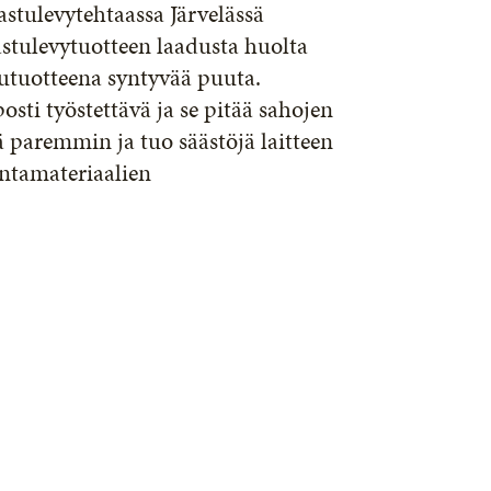
stulevytehtaassa Järvelässä
astulevytuotteen laadusta huolta
ivutuotteena syntyvää puuta.
osti työstettävä ja se pitää sahojen
ä paremmin ja tuo säästöjä laitteen
intamateriaalien