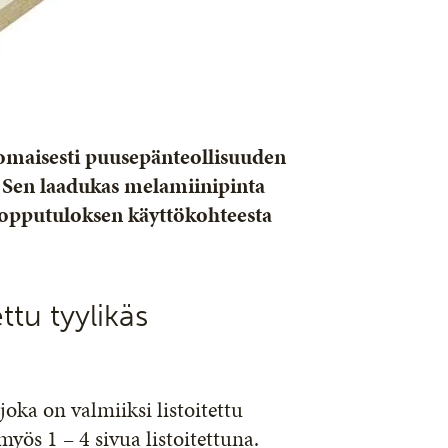
nomaisesti puusepänteollisuuden
n. Sen laadukas melamiinipinta
n lopputuloksen käyttökohteesta
ttu tyylikäs
oka on valmiiksi listoitettu
yös 1 – 4 sivua listoitettuna.