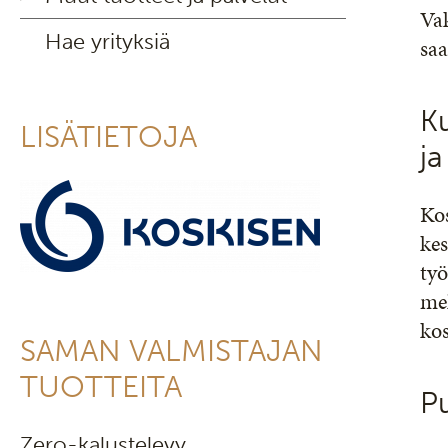
Vak
Hae yrityksiä
sa
Ku
LISÄTIETOJA
ja
Kos
kes
työ
mel
kos
SAMAN VALMISTAJAN
TUOTTEITA
Pu
Zero-kalustelevy