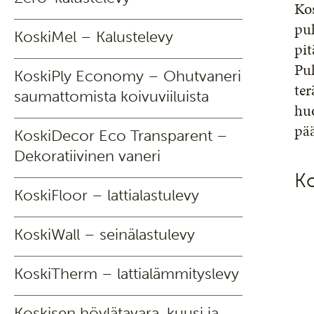
Kos
puh
KoskiMel – Kalustelevy
pit
Puh
KoskiPly Economy – Ohutvaneri
ter
saumattomista koivuviiluista
huo
pä
KoskiDecor Eco Transparent –
Dekoratiivinen vaneri
Ko
KoskiFloor – lattialastulevy
KoskiWall – seinälastulevy
KoskiTherm – lattialämmityslevy
Koskisen höylätavara, kuusi ja