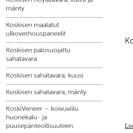
mänty
Koskisen maalatut
ulkoverhouspaneelit
Ko
Koskisen palosuojattu
sahatavara
Koskisen sahatavara, kuusi
Koskisen sahatavara, mänty
KoskiVeneer – koivuviilu
huonekalu- ja
Lue
puusepänteollisuuteen