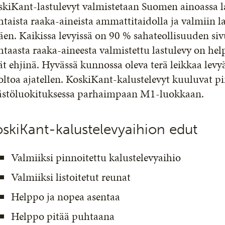
kiKant-lastulevyt valmistetaan Suomen ainoassa la
taista raaka-aineista ammattitaidolla ja valmiin l
äen. Kaikissa levyissä on 90 % sahateollisuuden s
taasta raaka-aineesta valmistettu lastulevy on help
ät ehjinä. Hyvässä kunnossa oleva terä leikkaa levy
ltoa ajatellen. KoskiKant-kalustelevyt kuuluvat p
ästöluokituksessa parhaimpaan M1-luokkaan.
skiKant-kalustelevyaihion edut
Valmiiksi pinnoitettu kalustelevyaihio
Valmiiksi listoitetut reunat
Helppo ja nopea asentaa
Helppo pitää puhtaana