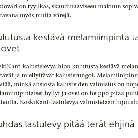
ioväri on tyylikäs, skandinaaviseen makuun sopiv
atavana myös muita värejä.
lutusta kestävä melamiinipinta ta
 ovet
kiKant-kalustelevyaihion kulutusta kestävä melam
tävät ja miellyttävät kalusterungot. Melamiinipinn
stää, minkä ansiosta kalusteiden valmistus on nope
amiinipintaiset hyllyt ja ovet on helppo pitää puh
teutta. KoskiKant-lastulevyä valmistetaan lujuuslu
hdas lastulevy pitää terät ehjinä