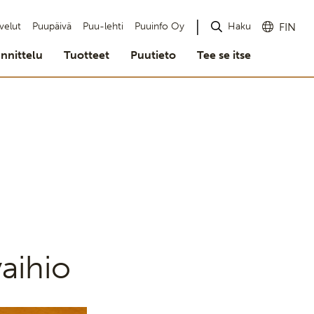
Haku
velut
Puupäivä
Puu-lehti
Puuinfo Oy
FIN
nnittelu
Tuotteet
Puutieto
Tee se itse
aihio