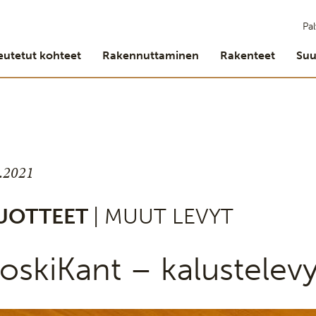
Pal
eutetut kohteet
Rakennuttaminen
Rakenteet
Suu
9.2021
UOTTEET
| MUUT LEVYT
oskiKant – kalustelevy