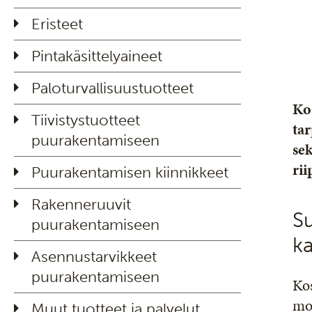
Eristeet
Pintakäsittelyaineet
Paloturvallisuustuotteet
Ko
Tiivistystuotteet
tar
puurakentamiseen
sek
ri
Puurakentamisen kiinnikkeet
Rakenneruuvit
Su
puurakentamiseen
ka
Asennustarvikkeet
puurakentamiseen
Kos
mol
Muut tuotteet ja palvelut