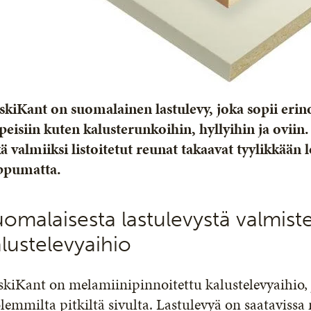
skiKant on suomalainen lastulevy, joka sopii eri
peisiin kuten kalusterunkoihin, hyllyihin ja ovii
ä valmiiksi listoitetut reunat takaavat tyylikkää
ippumatta.
omalaisesta lastulevystä valmiste
lustelevyaihio
kiKant on melamiinipinnoitettu kalustelevyaihio, j
emmilta pitkiltä sivulta. Lastulevyä on saatavissa m