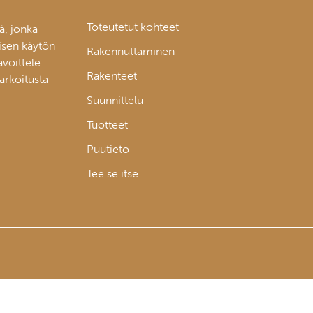
Toteutetut kohteet
ä, jonka
isen käytön
Rakennuttaminen
avoittele
Rakenteet
tarkoitusta
Suunnittelu
Tuotteet
Puutieto
Tee se itse