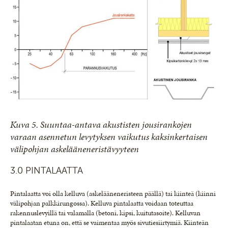
Kuva 5. Suuntaa-antava akustisten jousirankojen
varaan asennetun levytyksen vaikutus kaksinkertaisen
välipohjan askelääneneristävyyteen
3.0 PINTALAATTA
Pintalaatta voi olla kelluva (askelääneneristeen päällä) tai kiinteä (kiinni
välipohjan palkkirungossa). Kelluva pintalaatta voidaan toteuttaa
rakennuslevyillä tai valamalla (betoni, kipsi, kuitutasoite). Kelluvan
pintalaatan etuna on, että se vaimentaa myös sivutiesiirtymiä. Kiinteän