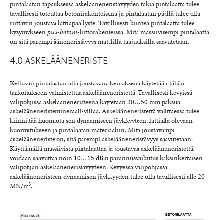
pintalaatan tapauksessa askelääneneristävyyden takia pintalaatta tulee
tavallisesti toteuttaa betonirakenteisena ja pintalaatan päällä tulee olla
riittävän joustava lattiapäällyste. Tavallisesti kiinteä pintalaatta tulee
kysymykseen
puu-betoni-
liittorakenteissa. Mitä massiivisempi pintalaatta
on sitä parempi ääneneristävyys matalilla taajuuksilla saavutetaan.
4.0 ASKELÄÄNENERISTE
Kelluvan pintalaatan alla joustavana kerroksena käytetään tähän
tarkoitukseen valmistettua askelääneneristettä. Tavallisesti kevyissä
välipohjissa askelääneneristeenä käytetään 30…50 mm paksua
askelääneneristemineraali-villaa. Askelääneneristettä valittaessa tulee
kiinnittää huomiota sen dynaamiseen jäykkyyteen, lattialla olevaan
kuormitukseen ja pintalaatan materiaaliin. Mitä joustavampi
askelääneneriste on, sitä parempi askelääneneristävyys saavutetaan.
Käyttämällä massiivista pintalaattaa ja joustavaa askelääneneristettä,
voidaan saavuttaa noin 10…15 dB:n parannusvaikutus kaksinkertaisen
välipohjan askelääneneristävyyteen. Kevyessä välipohjassa
askelääneneristeen dynaamisen jäykkyyden tulee olla tavallisesti alle 20
3
MN/m
.