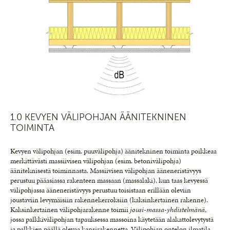
1.0 KEVYEN VÄLIPOHJAN ÄÄNITEKNINEN
TOIMINTA
Kevyen välipohjan (esim. puuvälipohja) äänitekninen toiminta poikkeaa
merkittävästi massiivisen välipohjan (esim. betonivälipohja)
ääniteknisestä toiminnasta. Massiivisen välipohjan ääneneristävyys
perustuu pääasiassa rakenteen massaan (massalaki), kun taas kevyessä
välipohjassa ääneneristävyys perustuu toisistaan erillään oleviin
joustaviin levymäisiin rakennekerroksiin (kaksinkertainen rakenne).
Kaksinkertainen välipohjarakenne toimii
jousi-massa-yhdistelmänä
,
jossa palkkivälipohjan tapauksessa massoina käytetään alakattolevytystä
ja palkkien päällä olevaa kansirakennetta. Välipohjan ontelon ilmatila