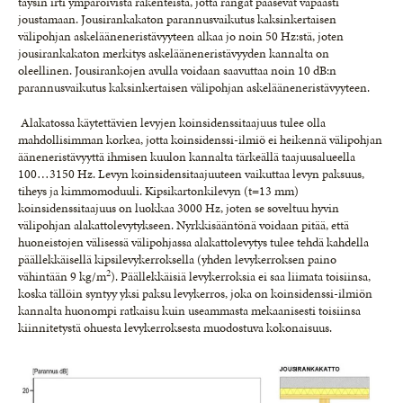
täysin irti ympäröivistä rakenteista, jotta rangat pääsevät vapaasti
joustamaan. Jousirankakaton parannusvaikutus kaksinkertaisen
välipohjan askelääneneristävyyteen alkaa jo noin 50 Hz:stä, joten
jousirankakaton merkitys askelääneneristävyyden kannalta on
oleellinen. Jousirankojen avulla voidaan saavuttaa noin 10 dB:n
parannusvaikutus kaksinkertaisen välipohjan askelääneneristävyyteen.
Alakatossa käytettävien levyjen koinsidenssitaajuus tulee olla
mahdollisimman korkea, jotta koinsidenssi-ilmiö ei heikennä välipohjan
ääneneristävyyttä ihmisen kuulon kannalta tärkeällä taajuusalueella
100…3150 Hz. Levyn koinsidensitaajuuteen vaikuttaa levyn paksuus,
tiheys ja kimmomoduuli. Kipsikartonkilevyn (t=13 mm)
koinsidenssitaajuus on luokkaa 3000 Hz, joten se soveltuu hyvin
välipohjan alakattolevytykseen. Nyrkkisääntönä voidaan pitää, että
huoneistojen välisessä välipohjassa alakattolevytys tulee tehdä kahdella
päällekkäisellä kipsilevykerroksella (yhden levykerroksen paino
2
vähintään 9 kg/m
). Päällekkäisiä levykerroksia ei saa liimata toisiinsa,
koska tällöin syntyy yksi paksu levykerros, joka on koinsidenssi-ilmiön
kannalta huonompi ratkaisu kuin useammasta mekaanisesti toisiinsa
kiinnitetystä ohuesta levykerroksesta muodostuva kokonaisuus.