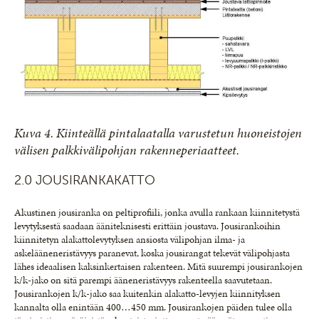
Kuva 4. Kiinteällä pintalaatalla varustetun huoneistojen
välisen palkkivälipohjan rakenneperiaatteet.
2.0 JOUSIRANKAKATTO
Akustinen jousiranka on peltiprofiili, jonka avulla rankaan kiinnitetystä
levytyksestä saadaan ääniteknisesti erittäin joustava. Jousirankoihin
kiinnitetyn alakattolevytyksen ansiosta välipohjan ilma- ja
askelääneneristävyys paranevat, koska jousirangat tekevät välipohjasta
lähes ideaalisen kaksinkertaisen rakenteen. Mitä suurempi jousirankojen
k/k-jako on sitä parempi ääneneristävyys rakenteella saavutetaan.
Jousirankojen k/k-jako saa kuitenkin alakatto-levyjen kiinnityksen
kannalta olla enintään 400…450 mm. Jousirankojen päiden tulee olla