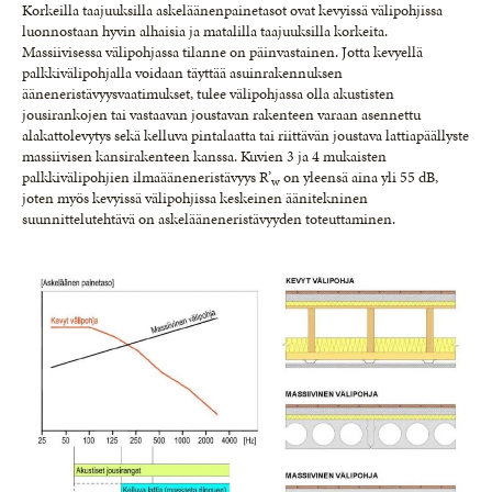
Korkeilla taajuuksilla askeläänenpainetasot ovat kevyissä välipohjissa
luonnostaan hyvin alhaisia ja matalilla taajuuksilla korkeita.
Massiivisessa välipohjassa tilanne on päinvastainen. Jotta kevyellä
palkkivälipohjalla voidaan täyttää asuinrakennuksen
ääneneristävyysvaatimukset, tulee välipohjassa olla akustisten
jousirankojen tai vastaavan joustavan rakenteen varaan asennettu
alakattolevytys sekä kelluva pintalaatta tai riittävän joustava lattiapäällyste
massiivisen kansirakenteen kanssa. Kuvien 3 ja 4 mukaisten
palkkivälipohjien ilmaääneneristävyys R’
on yleensä aina yli 55 dB,
w
joten myös kevyissä välipohjissa keskeinen äänitekninen
suunnittelutehtävä on askelääneneristävyyden toteuttaminen.