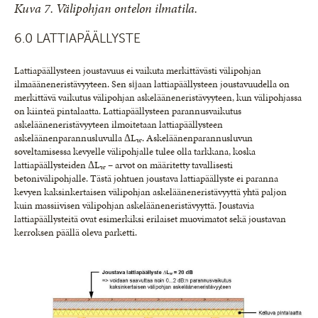
Kuva 7. Välipohjan ontelon ilmatila.
6.0 LATTIAPÄÄLLYSTE
Lattiapäällysteen joustavuus ei vaikuta merkittävästi välipohjan
ilmaääneneristävyyteen. Sen sĳaan lattiapäällysteen joustavuudella on
merkittävä vaikutus välipohjan askelääneneristävyyteen, kun välipohjassa
on kiinteä pintalaatta. Lattiapäällysteen parannusvaikutus
askelääneneristävyyteen ilmoitetaan lattiapäällysteen
askeläänenparannusluvulla ΔL
. Askeläänenparannusluvun
w
soveltamisessa kevyelle välipohjalle tulee olla tarkkana, koska
lattiapäällysteiden ΔL
– arvot on määritetty tavallisesti
w
betonivälipohjalle. Tästä johtuen joustava lattiapäällyste ei paranna
kevyen kaksinkertaisen välipohjan askelääneneristävyyttä yhtä paljon
kuin massiivisen välipohjan askelääneneristävyyttä. Joustavia
lattiapäällysteitä ovat esimerkiksi erilaiset muovimatot sekä joustavan
kerroksen päällä oleva parketti.