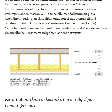
toimii massat yhdistävänä jousena.
Jousi-massa-yhdistelmän
käyttäytymiseen vaikuttaa luonnollisesti massan suuruus ja jousen
jäykkyys. Kahden massan välillä tulee olla mahdollisimman pitkä
yhtenäinen jousi, joten välipohjan onteloon ei tule asentaa tiiviitä
ontelon ilmatilan katkaisevia rakennekerroksia (esim. levykerros).
Välipohjan onteloon voidaan kuitenkin asentaa esimerkiksi kalvomainen
ilmansulku heikentämättä välipohjan ääneneristävyyttä.
Kuva 1. Ääniteknisesti kaksinkertaisen välipohjan
toimintaperiaate.