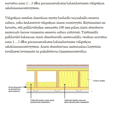
saavuttaa noin 2…3 dB:n parannusvaikutus kaksinkertaisen välipohjan
askelääneneristävyyteen.
Välipohjan ontelon ilmatilaan syntyy korkeilla taajuuksilla seisovia
aaltoja, jotka heikentävät välipohjan äänen-eristävyyttä. Käytännössä on
havaittu, että palkkiväleihin asennettu 100 mm paksu ääntä absorboiva
materiaali-kerros vaimentaa seisovia aaltoja riittävästi. Täyttämällä
palkkivälit kokonaan ääntä absorboivalla materiaalilla, voidaan saavuttaa
noin 1…2 dB:n parannusvaikutus kaksinkertaisen välipohjan
askelääneneristävyyteen. Ääntä absorboivana materiaalina käytetään
tavallisesti levymäistä tai puhallettavaa lämmöneristevillaa.