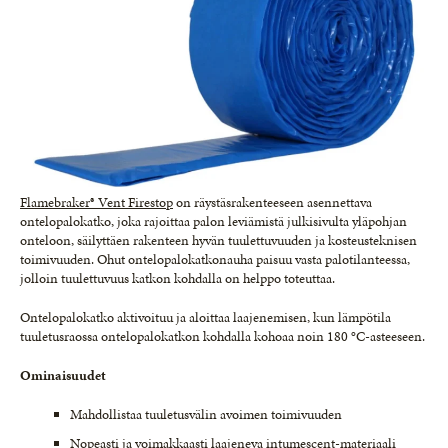
Flamebraker® Vent Firestop
on räystäsrakenteeseen asennettava
ontelopalokatko, joka rajoittaa palon leviämistä julkisivulta yläpohjan
onteloon, säilyttäen rakenteen hyvän tuulettuvuuden ja kosteusteknisen
toimivuuden. Ohut ontelopalokatkonauha paisuu vasta palotilanteessa,
jolloin tuulettuvuus katkon kohdalla on helppo toteuttaa.
Ontelopalokatko aktivoituu ja aloittaa laajenemisen, kun lämpötila
tuuletusraossa ontelopalokatkon kohdalla kohoaa noin 180 °C-asteeseen.
Ominaisuudet
Mahdollistaa tuuletusvälin avoimen toimivuuden
Nopeasti ja voimakkaasti laajeneva intumescent-materiaali