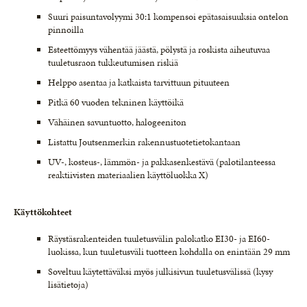
Suuri paisuntavolyymi 30:1 kompensoi epätasaisuuksia ontelon
pinnoilla
Esteettömyys vähentää jäästä, pölystä ja roskista aiheutuvaa
tuuletusraon tukkeutumisen riskiä
Helppo asentaa ja katkaista tarvittuun pituuteen
Pitkä 60 vuoden tekninen käyttöikä
Vähäinen savuntuotto, halogeeniton
Listattu Joutsenmerkin rakennustuotetietokantaan
UV-, kosteus-, lämmön- ja pakkasenkestävä (palotilanteessa
reaktiivisten materiaalien käyttöluokka X)
Käyttökohteet
Räystäsrakenteiden tuuletusvälin palokatko EI30- ja EI60-
luokissa, kun tuuletusväli tuotteen kohdalla on enintään 29 mm
Soveltuu käytettäväksi myös julkisivun tuuletusvälissä (kysy
lisätietoja)