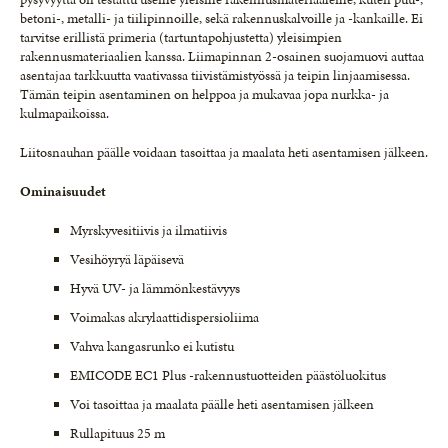
betoni-, metalli- ja tiilipinnoille, sekä rakennuskalvoille ja -kankaille. Ei
tarvitse erillistä primeria (tartuntapohjustetta) yleisimpien
rakennusmateriaalien kanssa. Liimapinnan 2-osainen suojamuovi auttaa
asentajaa tarkkuutta vaativassa tiivistämistyössä ja teipin linjaamisessa.
Tämän teipin asentaminen on helppoa ja mukavaa jopa nurkka- ja
kulmapaikoissa.
Liitosnauhan päälle voidaan tasoittaa ja maalata heti asentamisen jälkeen.
Ominaisuudet
Myrskyvesitiivis ja ilmatiivis
Vesihöyryä läpäisevä
Hyvä UV- ja lämmönkestävyys
Voimakas akrylaattidispersioliima
Vahva kangasrunko ei kutistu
EMICODE EC1 Plus -rakennustuotteiden päästöluokitus
Voi tasoittaa ja maalata päälle heti asentamisen jälkeen
Rullapituus 25 m