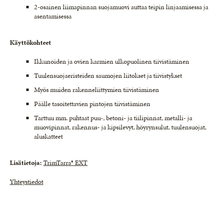
2-osainen liimapinnan suojamuovi auttaa teipin linjaamisessa ja
asentamisessa
Käyttökohteet
Ikkunoiden ja ovien karmien ulkopuolinen tiivistäminen
Tuulensuojaeristeiden saumojen liitokset ja tiivistykset
Myös muiden rakenneliittymien tiivistäminen
Päälle tasoitettavien pintojen tiivistäminen
Tarttuu mm. puhtaat puu-, betoni- ja tiilipinnat, metalli- ja
muovipinnat, rakennus- ja kipsilevyt, höyrynsulut, tuulensuojat,
aluskatteet
Lisätietoja:
TrimTarra® EXT
Yhteystiedot