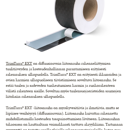
TrimTarra® EXT
on diffuusioavoin liitosnauha rakenneliittymien
tuulitiiveyden ja kosteudenhallinnan parantamiseen erityisesti
rakennuksen ulkopuolella. TrimTarra® EXT on erityisesti ikkunoiden ja
ovien karmien ulkopuoliseen tiivistämiseen soveltuva liitosnauha. Se
estää tuulen ja sadeveden tunkeutumisen karmin ja runkorakenteen
välistä rakenteen sisälle. Soveltuu myös tuulensuojaeristeiden saumojen
liitoksiin rakennuksen ulkopuolella.
TrimTarra® EXT -liitosnauha on myrskyvesitiivis ja ilmatiivis, mutta se
läpäisee vesihöyryä (diffuusioavoin). Liitosnauha kuivattaa rakennetta
mahdollistamalla kosteuden tasapainottumisen lävitseen. Liitosnauhan
takaosassa on kauttaaltaan voimakkaasti tarttuva akryyliliima. Tartunnan
pysyvyyttä on testattu useille yleisille rakennusmateriaaleille, kuten puu-,