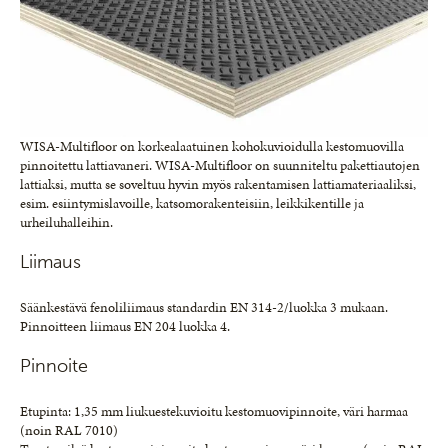
WISA-Multifloor on korkealaatuinen kohokuvioidulla kestomuovilla
pinnoitettu lattiavaneri. WISA-Multifloor on suunniteltu pakettiautojen
lattiaksi, mutta se soveltuu hyvin myös rakentamisen lattiamateriaaliksi,
esim. esiintymislavoille, katsomorakenteisiin, leikkikentille ja
urheiluhalleihin.
Liimaus
Säänkestävä fenoliliimaus standardin EN 314-2/luokka 3 mukaan.
Pinnoitteen liimaus EN 204 luokka 4.
Pinnoite
Etupinta: 1,35 mm liukuestekuvioitu kestomuovipinnoite, väri harmaa
(noin RAL 7010)