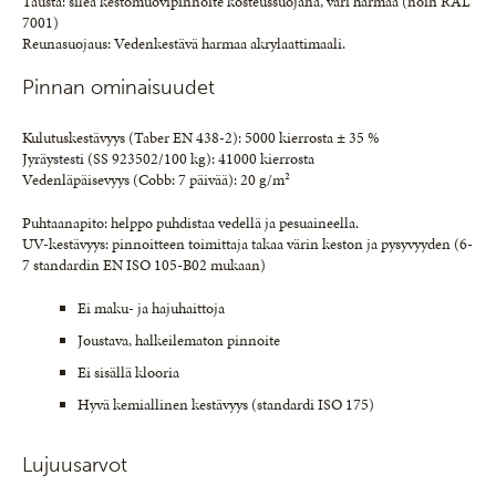
Tausta: sileä kestomuovipinnoite kosteussuojana, väri harmaa (noin RAL
7001)
Reunasuojaus: Vedenkestävä harmaa akrylaattimaali.
Pinnan ominaisuudet
Kulutuskestävyys (Taber EN 438-2): 5000 kierrosta ± 35 %
Jyräystesti (SS 923502/100 kg): 41000 kierrosta
Vedenläpäisevyys (Cobb: 7 päivää): 20 g/m²
Puhtaanapito: helppo puhdistaa vedellä ja pesuaineella.
UV-kestävyys: pinnoitteen toimittaja takaa värin keston ja pysyvyyden (6-
7 standardin EN ISO 105-B02 mukaan)
Ei maku- ja hajuhaittoja
Joustava, halkeilematon pinnoite
Ei sisällä klooria
Hyvä kemiallinen kestävyys (standardi ISO 175)
Lujuusarvot