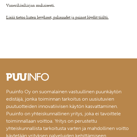
Vanerikäsikirjan mukaisesti.
Lisää tietoa kuten levykoot, paksuudet ja painot löydät täältä.
Puuinfo Oy on suomalainen vastuullinen puunkäytön
edistäjä, jonka toiminnan tarkoitus on uusiutuvien
puutuotteiden innovatiivisen käytön kasvattaminen.
Puuinfo on yhteiskunnallinen yritys, joka ei tavoittele
toiminnallaan voittoa. Yritys on perustettu
yhteiskunnallista tarkoitusta varten ja mahdollinen voitto
käytetään yrityksen palveluiden kehittämiseen.