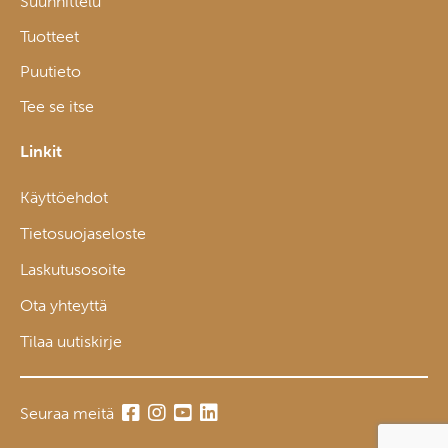
Suunnittelu
Tuotteet
Puutieto
Tee se itse
Linkit
Käyttöehdot
Tietosuojaseloste
Laskutusosoite
Ota yhteyttä
Tilaa uutiskirje
Seuraa meitä