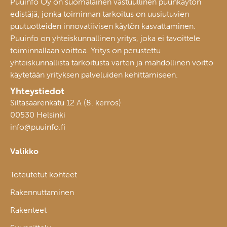
Puuinfo Oy on suomalainen vastuullinen puunkäytön
edistäjä, jonka toiminnan tarkoitus on uusiutuvien
puutuotteiden innovatiivisen käytön kasvattaminen.
Puuinfo on yhteiskunnallinen yritys, joka ei tavoittele
toiminnallaan voittoa. Yritys on perustettu
yhteiskunnallista tarkoitusta varten ja mahdollinen voitto
käytetään yrityksen palveluiden kehittämiseen.
Yhteystiedot
Siltasaarenkatu 12 A (8. kerros)
00530 Helsinki
info@puuinfo.fi
Valikko
Toteutetut kohteet
Rakennuttaminen
Rakenteet