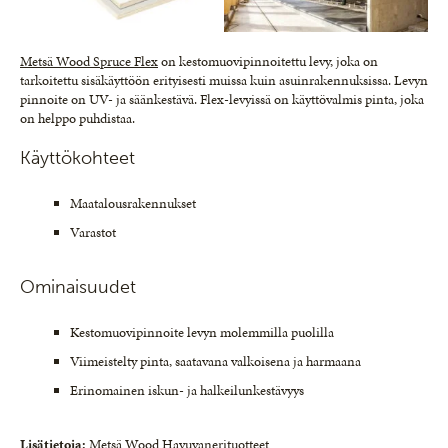
Metsä Wood Spruce Flex
on kestomuovipinnoitettu levy, joka on
tarkoitettu sisäkäyttöön erityisesti muissa kuin asuinrakennuksissa. Levyn
pinnoite on UV- ja säänkestävä. Flex-levyissä on käyttövalmis pinta, joka
on helppo puhdistaa.
Käyttökohteet
Maatalousrakennukset
Varastot
Ominaisuudet
Kestomuovipinnoite levyn molemmilla puolilla
Viimeistelty pinta, saatavana valkoisena ja harmaana
Erinomainen iskun- ja halkeilunkestävyys
Lisätietoja:
Metsä Wood Havuvanerituotteet