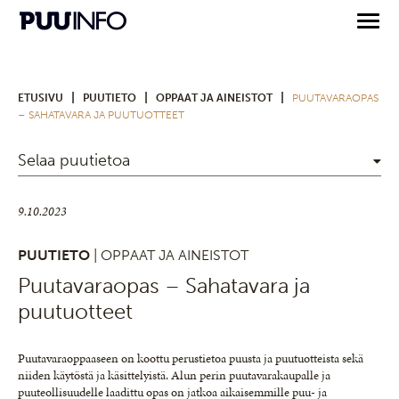
|
|
|
ETUSIVU
PUUTIETO
OPPAAT JA AINEISTOT
PUUTAVARAOPAS
– SAHATAVARA JA PUUTUOTTEET
Selaa puutietoa
9.10.2023
PUUTIETO
| OPPAAT JA AINEISTOT
Puutavaraopas – Sahatavara ja
puutuotteet
Puutavaraoppaaseen on koottu perustietoa puusta ja puutuotteista sekä
niiden käytöstä ja käsittelyistä. Alun perin puutavarakaupalle ja
puuteollisuudelle laadittu opas on jatkoa aikaisemmille puu- ja