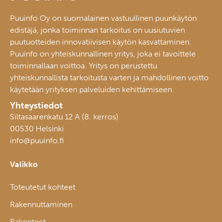
Puuinfo Oy on suomalainen vastuullinen puunkäytön
edistäjä, jonka toiminnan tarkoitus on uusiutuvien
puutuotteiden innovatiivisen käytön kasvattaminen.
Puuinfo on yhteiskunnallinen yritys, joka ei tavoittele
toiminnallaan voittoa. Yritys on perustettu
yhteiskunnallista tarkoitusta varten ja mahdollinen voitto
käytetään yrityksen palveluiden kehittämiseen.
Yhteystiedot
Siltasaarenkatu 12 A (8. kerros)
00530 Helsinki
info@puuinfo.fi
Valikko
Toteutetut kohteet
Rakennuttaminen
Rakenteet